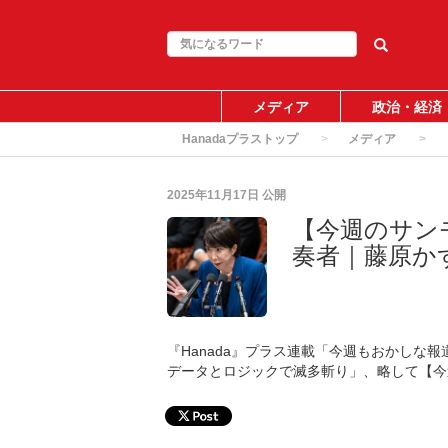
メディア
政治・経済
Hanadaプラストップ
メディア
2025年11月17日
公開
【今週のサン
奏者｜藤原か
『Hanada』プラス連載「今週もおかしな
データとロジックで滅多斬り」、略して【今