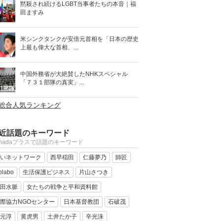
黙殺され続けるLGBT当事者たちの本音｜福
田ますみ
米シンクタンクが安倍元首相を「日本の歴史
上最も偉大な首相、...
中国外務省が大絶賛したNHKスペシャル
「７３１部隊の真実」...
>総合人気ランキング
近話題のキーワード
anadaプラスで話題のキーワード
いネットワーク
西早稲田
仁藤夢乃
師匠
olabo
生活保護ビジネス
片山さつき
田水脈
女たちの戦争と平和資料館
際協力NGOセンター
日本基督教団
石破茂
元淳
黄虎男
土井たか子
辛光洙