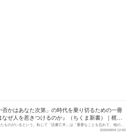
か否かはあなた次第」の時代を乗り切るための一冊
はなぜ人を惹きつけるのか』（ちくま新書）｜梶原
したものがいるという。転じて「読書亡羊」は「重要なことを忘れて、他のこ
熟語になった。だが時に仕事を放り出してでも、読むべき本がある。元月刊
2026/08/04 12:00
・梶原がお送りする時事書評！