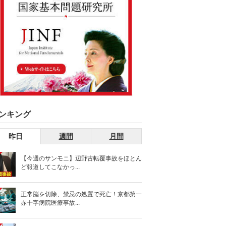
ンキング
昨日
週間
月間
【今週のサンモニ】辺野古転覆事故をほとん
ど報道してこなかっ...
正常脳を切除、禁忌の処置で死亡！京都第一
赤十字病院医療事故...