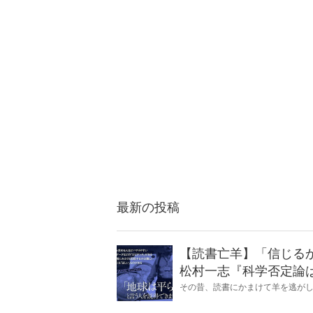
最新の投稿
【読書亡羊】「信じる
松村一志『科学否定論
麻衣子
その昔、読書にかまけて羊を逃が
とに夢中になること」を指す四字
『Hanada』編集部員のライター