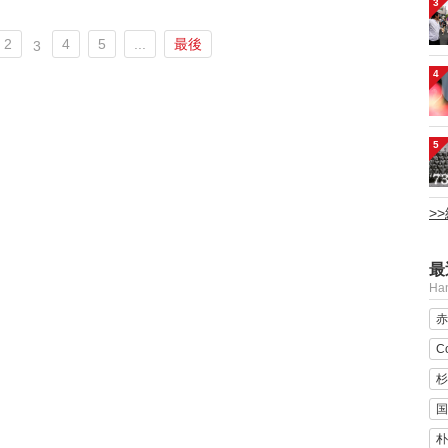
3
2
4
5
...
最後
3
4
5
>
最
H
赤
C
杉
国
朴