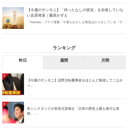
【今週のサンモニ】「待ったなしの状況」を自覚していな
い反原発派｜藤原かずえ
『Hanada』プラス連載「今週もおかしな報道ばかりをしている『サン
デーモーニング』を藤原かずえさんがデータとロジックで滅多斬
り」、略して【今週のサンモニ】。
ランキング
昨日
週間
月間
1
【今週のサンモニ】辺野古転覆事故をほとんど報道してこなか
っ...
2
米シンクタンクが安倍元首相を「日本の歴史上最も偉大な首
相、...