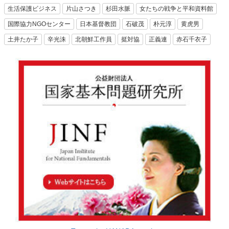
生活保護ビジネス
片山さつき
杉田水脈
女たちの戦争と平和資料館
国際協力NGOセンター
日本基督教団
石破茂
朴元淳
黄虎男
土井たか子
辛光洙
北朝鮮工作員
挺対協
正義連
赤石千衣子