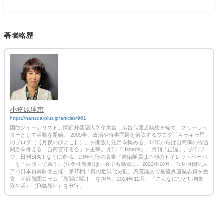
著者略歴
小笠原理恵
https://hanada-plus.jp/articles/961
国防ジャーナリスト。関西外国語大学卒業後、広告代理店勤務を経て、フリーライ
ターとして活動を開始。 2009年、政治や時事問題を解説するブログ「キラキラ星
のブログ（【月夜のぴよこ】）」を開設し注目を集める。14年からは自衛隊の待遇
問題を考える「自衛官守る会」を主宰。月刊『Hanada』、月刊『正論』、夕刊フ
ジ、日刊SPA！などに寄稿。19年刊行の著書『自衛隊員は基地のトイレットペーパ
ーを「自腹」で買う』(扶桑社新書)は国会でも話題に。2022年10月、公益財団法人
アパ日本再興財団主催・第15回「真の近現代史観」懸賞論文で最優秀藤誠志賞を受
賞！産経新聞コラム「新聞に喝！」を担当。2024年12月、『こんなにひどい自衛
隊生活』（飛鳥新社）を刊行。