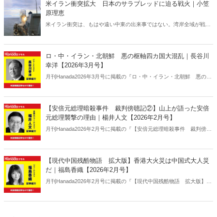
米イラン衝突拡大 日本のサラブレッドに迫る戦火｜小笠
原理恵
米イラン衝突は、もはや遠い中東の出来事ではない。湾岸全域が戦域
化するなか、その影響は日本にも及びつつある。石油備蓄やエネルギ
ー価格の高騰については多く報じられているが、見落とされがちな問
題がある。邦人保護は万全なのか。そして、国際舞台に立つ日本のサ
ロ・中・イラン・北朝鮮 悪の枢軸四カ国大混乱｜長谷川
ラブレッドの安全は守られるのか。戦火は思わぬところに影を落とし
幸洋【2026年3月号】
ている――。
月刊Hanada2026年3月号に掲載の『ロ・中・イラン・北朝鮮 悪の枢
軸四カ国大混乱｜長谷川幸洋【2026年3月号】』の内容をAIを使って
要約・紹介。
【安倍元総理暗殺事件 裁判傍聴記②】山上が語った安倍
元総理襲撃の理由｜楊井人文【2026年2月号】
月刊Hanada2026年2月号に掲載の『【安倍元総理暗殺事件 裁判傍聴
記②】山上が語った安倍元総理襲撃の理由｜楊井人文【2026年2月
号】』の内容をAIを使って要約・紹介。
【現代中国残酷物語 拡大版】香港大火災は中国式大人災
だ｜福島香織【2026年2月号】
月刊Hanada2026年2月号に掲載の『【現代中国残酷物語 拡大版】香
港大火災は中国式大人災だ｜福島香織【2026年2月号】』の内容をAI
を使って要約・紹介。