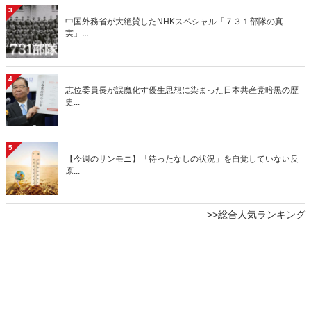
3
中国外務省が大絶賛したNHKスペシャル「７３１部隊の真
実」...
4
志位委員長が誤魔化す優生思想に染まった日本共産党暗黒の歴
史...
5
【今週のサンモニ】「待ったなしの状況」を自覚していない反
原...
>>総合人気ランキング