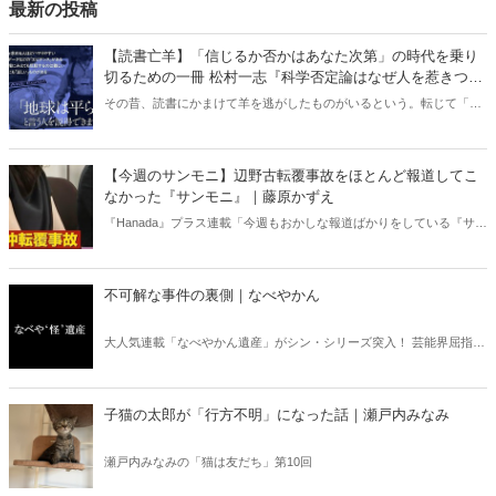
最新の投稿
【読書亡羊】「信じるか否かはあなた次第」の時代を乗り
切るための一冊 松村一志『科学否定論はなぜ人を惹きつけ
るのか』（ちくま新書）｜梶原麻衣子
その昔、読書にかまけて羊を逃がしたものがいるという。転じて「読
書亡羊」は「重要なことを忘れて、他のことに夢中になること」を指
す四字熟語になった。だが時に仕事を放り出してでも、読むべき本が
ある。元月刊『Hanada』編集部員のライター・梶原がお送りする時事
【今週のサンモニ】辺野古転覆事故をほとんど報道してこ
書評！
なかった『サンモニ』｜藤原かずえ
『Hanada』プラス連載「今週もおかしな報道ばかりをしている『サン
デーモーニング』を藤原かずえさんがデータとロジックで滅多斬
り」、略して【今週のサンモニ】。
不可解な事件の裏側｜なべやかん
大人気連載「なべやかん遺産」がシン・シリーズ突入！ 芸能界屈指の
コレクターであり、都市伝説、オカルト、スピリチュアルな話題が大
好きな芸人・なべやかんが蒐集した選りすぐりの「怪」な話を紹介！
信じるか信じないかは、あなた次第！ 芸能ニュース
子猫の太郎が「行方不明」になった話｜瀬戸内みなみ
瀬戸内みなみの「猫は友だち」第10回