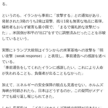
る。
というのも、イランから事前に「攻撃する」との通知があり、
発射された3発のうち2発は迎撃、残り1発も無害な地点に着弾。
犠牲者もおらず被害も最小限で、「まるで儀礼的な攻撃だっ
た」。米国側が和平の“出口”をすでに調整済みだったことを示唆
しているという。
実際にトランプ大統領はイランからの米軍基地への攻撃を「弱
い攻撃（weak response）」と表現し、事前通告への感謝を述べ
ている。
「事前通告をしてくれたイランに感謝したい。これにより人命
が失われることも、負傷者が出ることもなかった」
加えて、エネルギーの安全保障の観点も見逃せない。ホルムズ
海峡が封鎖されたら、日本はどうするのか。この疑問がメディ
アでも繰り返し報じられてきた。
しかし長尾氏は、「イランはホルムズ海峡の封鎖ができない」