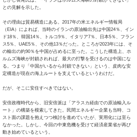
との見解を示した。
その理由は貿易構造にある。2017年の米エネルギー情報局
（EIA）によれば、当時のイランの原油輸出先は中国24％、イン
ド18％、韓国14％、トルコ9％、イタリア7％、日本5％、フラン
ス5％、UAE5％、その他13％だった。ところが2023年には、そ
の輸出の約90％を中国が占めるに至った。こうした構造上、ホ
ルムズ海峡が封鎖されれば、最大の打撃を受けるのは中国にな
る。つまり「中国がいるから封鎖できない」という、皮肉な安
定構造が現在の海上ルートを支えているというわけだ。
だが、そこに安住すべきではない。
安倍政権時代から、旧安倍派は「アラスカ経由での原油輸入ル
ート」の構築を模索してきた。民間エネルギー企業も当時、コ
スト面の課題を抱えつつ検討を進めていたが、実用化には至ら
なかった。しかし、今回の中東危機を受けて経済産業省が再び
動き始めているという。