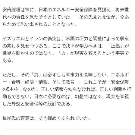
安倍総理は常に、日本のエネルギー安全保障を見据え、将来世
代への責任を果たそうとしていた――その先見と覚悟が、今あ
らためて思い出されることとなった。
イスラエルとイランの衝突は、米国の圧力と調整によって収束
の兆しを見せつつある。ここで我々が学ぶべきは、「正義」が
世界を動かすのではなく、「力」が現実を変えるという事実で
ある。
ただし、その「力」は必ずしも軍事力を意味しない。エネルギ
ー・食料・経済・情報、そして教育――これこそが「安全保障
の5本柱」なのだ。正しい情報を知らなければ、正しい判断も行
動もできない。日本に必要なのは、幻想ではなく、現実を直視
した外交と安全保障の設計である。
長尾氏の言葉は、そう締めくくられていた。