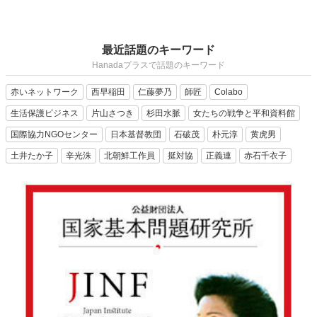
最近話題のキーワード
Hanadaプラスで話題のキーワード
赤いネットワーク
西早稲田
仁藤夢乃
師匠
Colabo
生活保護ビジネス
片山さつき
杉田水脈
女たちの戦争と平和資料館
国際協力NGOセンター
日本基督教団
石破茂
朴元淳
黄虎男
土井たか子
辛光洙
北朝鮮工作員
挺対協
正義連
赤石千衣子