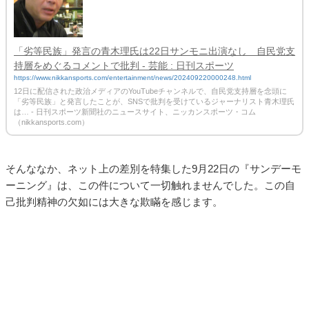
「劣等民族」発言の青木理氏は22日サンモニ出演なし 自民党支
持層をめぐるコメントで批判 - 芸能 : 日刊スポーツ
https://www.nikkansports.com/entertainment/news/202409220000248.html
12日に配信された政治メディアのYouTubeチャンネルで、自民党支持層を念頭に
「劣等民族」と発言したことが、SNSで批判を受けているジャーナリスト青木理氏
は… - 日刊スポーツ新聞社のニュースサイト、ニッカンスポーツ・コム
（nikkansports.com）
そんななか、ネット上の差別を特集した9月22日の『サンデーモ
ーニング』は、この件について一切触れませんでした。この自
己批判精神の欠如には大きな欺瞞を感じます。