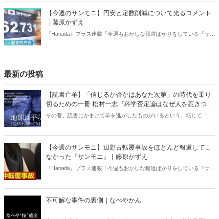
【今週のサンモニ】円安と定数削減について光るコメント
｜藤原かずえ
『Hanada』プラス連載「今週もおかしな報道ばかりをしている『サン
デーモーニング』を藤原かずえさんがデータとロジックで滅多斬
り」、略して【今週のサンモニ】。
最新の投稿
【読書亡羊】「信じるか否かはあなた次第」の時代を乗り
切るための一冊 松村一志『科学否定論はなぜ人を惹きつけ
るのか』（ちくま新書）｜梶原麻衣子
その昔、読書にかまけて羊を逃がしたものがいるという。転じて「読
書亡羊」は「重要なことを忘れて、他のことに夢中になること」を指
す四字熟語になった。だが時に仕事を放り出してでも、読むべき本が
ある。元月刊『Hanada』編集部員のライター・梶原がお送りする時事
【今週のサンモニ】辺野古転覆事故をほとんど報道してこ
書評！
なかった『サンモニ』｜藤原かずえ
『Hanada』プラス連載「今週もおかしな報道ばかりをしている『サン
デーモーニング』を藤原かずえさんがデータとロジックで滅多斬
り」、略して【今週のサンモニ】。
不可解な事件の裏側｜なべやかん