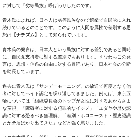
に対して「劣等民族」呼ばわりしたのです。
青木氏によれば、日本人は劣等民族なので選挙で自民党に入れ
続けているとのことです。このように人間を属性で差別する思
想は
【ナチズム】
として知られています。
青木氏の発言は、日本人という民族に対する差別であると同時
に、自民党支持者に対する差別でもあります。すなわちこの発
言は、思想・信条の自由に対する冒涜であり、日本社会の分断
を助長しています。
過去に青木氏は『サンデーモーニング』の放送で何度となく他
者に対してヘイト認定を繰り返してきました。例えば、東京五
輪については「組織委員会のトップが女性に対するあからさま
な蔑視」「障碍者に対する犯罪的なイジメ」「ユダヤや歴史認
識に対する恐るべき無理解」「差別・ホロコースト・歴史認識
とか矛盾ばかり出てきた」などと強く罵りました。