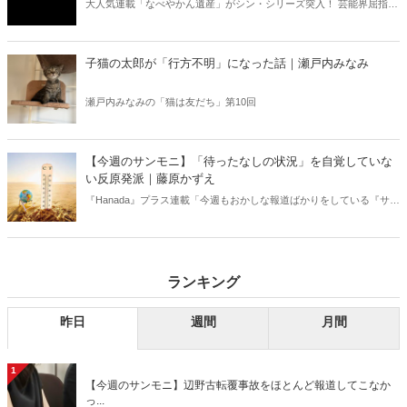
大人気連載「なべやかん遺産」がシン・シリーズ突入！ 芸能界屈指の
コレクターであり、都市伝説、オカルト、スピリチュアルな話題が大
好きな芸人・なべやかんが蒐集した選りすぐりの「怪」な話を紹介！
信じるか信じないかは、あなた次第！ 芸能ニュース
子猫の太郎が「行方不明」になった話｜瀬戸内みなみ
瀬戸内みなみの「猫は友だち」第10回
【今週のサンモニ】「待ったなしの状況」を自覚していな
い反原発派｜藤原かずえ
『Hanada』プラス連載「今週もおかしな報道ばかりをしている『サン
デーモーニング』を藤原かずえさんがデータとロジックで滅多斬
り」、略して【今週のサンモニ】。
ランキング
昨日
週間
月間
1
【今週のサンモニ】辺野古転覆事故をほとんど報道してこなか
っ...