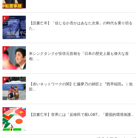
2
【読書亡羊】「信じるか否かはあなた次第」の時代を乗り切る
た...
3
米シンクタンクが安倍元首相を「日本の歴史上最も偉大な首
相、...
4
【赤いネットワークの闇】仁藤夢乃の師匠と〝西早稲田〟｜池
田...
5
【読書亡羊】世界には「反移民で親LGBT」「愛国的環境保護...