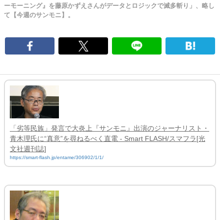
ーモーニング』を藤原かずえさんがデータとロジックで滅多斬り」、略し
て【今週のサンモニ】。
「劣等民族」発言で大炎上『サンモニ』出演のジャーナリスト・
青木理氏に“真意”を尋ねるべく直電 - Smart FLASH/スマフラ[光
文社週刊誌]
https://smart-flash.jp/entame/306902/1/1/