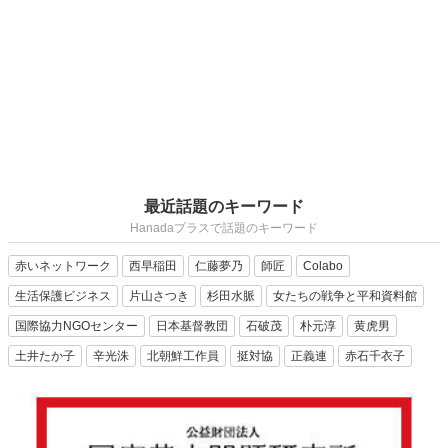
最近話題のキーワード
Hanadaプラスで話題のキーワード
赤いネットワーク
西早稲田
仁藤夢乃
師匠
Colabo
生活保護ビジネス
片山さつき
杉田水脈
女たちの戦争と平和資料館
国際協力NGOセンター
日本基督教団
石破茂
朴元淳
黄虎男
土井たか子
辛光洙
北朝鮮工作員
挺対協
正義連
赤石千衣子