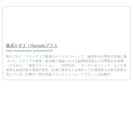
藤原かずえ | Hanadaプラス
https://hanada-plus.jp/articles/234
個人ブログ「マスメディア報道のメソドロジー」にて、論理学や心理学の定義に基
づいた、メディアの報道・政治家の議論における論理的誤謬などの問題点を指摘。
「ひるおび」「報道ステーション」「NEWS23」「サンデーモーニング」などの具
体的な放送内容や議員の答弁、記者の発言などを例示しての論理的な分析が話題を
呼んでいる。記事の一部を言論プラットフォーム「アゴラ」にも転載中。