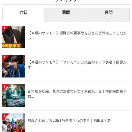
昨日
週間
月間
1
【今週のサンモニ】辺野古転覆事故をほとんど報道してこなか
っ...
2
【今週のサンモニ】『サンモニ』は犬笛のトップ奏者｜藤原か
ず...
3
正常脳を切除、禁忌の処置で死亡！京都第一赤十字病院医療事
故...
4
黙殺され続けるLGBT当事者たちの本音｜福田ますみ