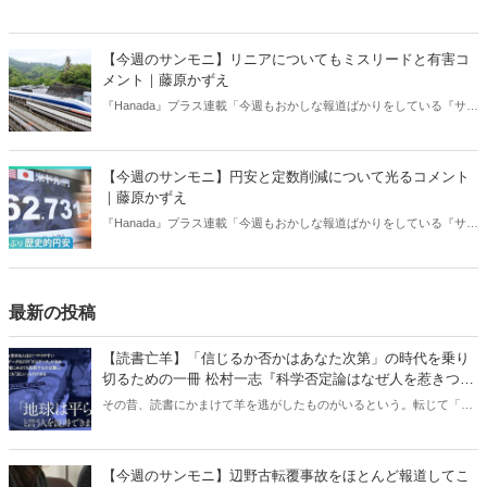
【今週のサンモニ】リニアについてもミスリードと有害コ
メント｜藤原かずえ
『Hanada』プラス連載「今週もおかしな報道ばかりをしている『サン
デーモーニング』を藤原かずえさんがデータとロジックで滅多斬
り」、略して【今週のサンモニ】。
【今週のサンモニ】円安と定数削減について光るコメント
｜藤原かずえ
『Hanada』プラス連載「今週もおかしな報道ばかりをしている『サン
デーモーニング』を藤原かずえさんがデータとロジックで滅多斬
り」、略して【今週のサンモニ】。
最新の投稿
【読書亡羊】「信じるか否かはあなた次第」の時代を乗り
切るための一冊 松村一志『科学否定論はなぜ人を惹きつけ
るのか』（ちくま新書）｜梶原麻衣子
その昔、読書にかまけて羊を逃がしたものがいるという。転じて「読
書亡羊」は「重要なことを忘れて、他のことに夢中になること」を指
す四字熟語になった。だが時に仕事を放り出してでも、読むべき本が
ある。元月刊『Hanada』編集部員のライター・梶原がお送りする時事
【今週のサンモニ】辺野古転覆事故をほとんど報道してこ
書評！