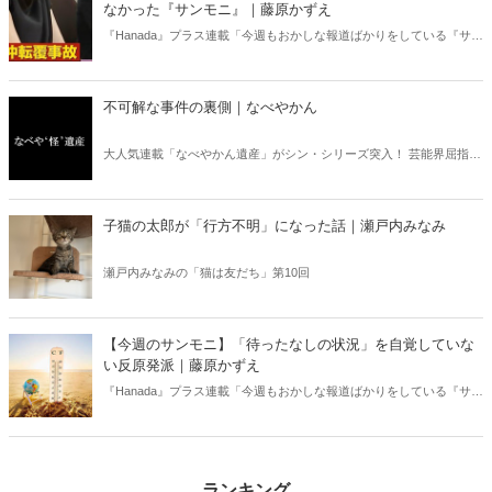
なかった『サンモニ』｜藤原かずえ
『Hanada』プラス連載「今週もおかしな報道ばかりをしている『サン
デーモーニング』を藤原かずえさんがデータとロジックで滅多斬
り」、略して【今週のサンモニ】。
不可解な事件の裏側｜なべやかん
大人気連載「なべやかん遺産」がシン・シリーズ突入！ 芸能界屈指の
コレクターであり、都市伝説、オカルト、スピリチュアルな話題が大
好きな芸人・なべやかんが蒐集した選りすぐりの「怪」な話を紹介！
信じるか信じないかは、あなた次第！ 芸能ニュース
子猫の太郎が「行方不明」になった話｜瀬戸内みなみ
瀬戸内みなみの「猫は友だち」第10回
【今週のサンモニ】「待ったなしの状況」を自覚していな
い反原発派｜藤原かずえ
『Hanada』プラス連載「今週もおかしな報道ばかりをしている『サン
デーモーニング』を藤原かずえさんがデータとロジックで滅多斬
り」、略して【今週のサンモニ】。
ランキング