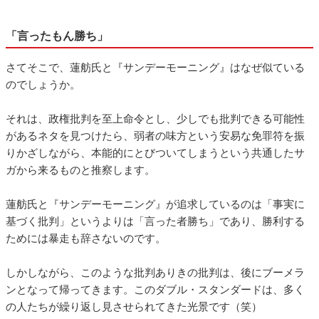
「言ったもん勝ち」
さてそこで、蓮舫氏と『サンデーモーニング』はなぜ似ている
のでしょうか。
それは、政権批判を至上命令とし、少しでも批判できる可能性
があるネタを見つけたら、弱者の味方という安易な免罪符を振
りかざしながら、本能的にとびついてしまうという共通したサ
ガから来るものと推察します。
蓮舫氏と『サンデーモーニング』が追求しているのは「事実に
基づく批判」というよりは「言った者勝ち」であり、勝利する
ためには暴走も辞さないのです。
しかしながら、このような批判ありきの批判は、後にブーメラ
ンとなって帰ってきます。このダブル・スタンダードは、多く
の人たちが繰り返し見させられてきた光景です（笑）