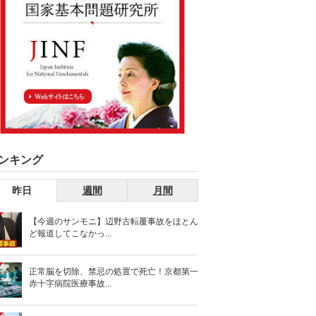
ンキング
昨日
週間
月間
【今週のサンモニ】辺野古転覆事故をほとん
ど報道してこなかっ...
正常脳を切除、禁忌の処置で死亡！京都第一
赤十字病院医療事故...