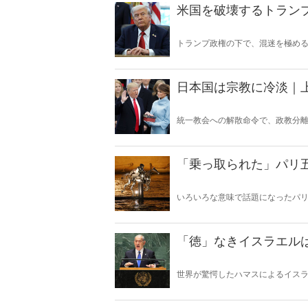
米国を破壊するトランプ
トランプ政権の下で、混迷を極める
化」とは――。
日本国は宗教に冷淡｜
統一教会への解散命令で、政教分離
か――。
「乗っ取られた」パリ
いろいろな意味で話題になったパリ
上最悪の式典」とも言われたあの
「徳」なきイスラエル
世界が驚愕したハマスによるイス
を宣明。英国、フランス、ドイツ
た。 文明論考家である筆者は、こ