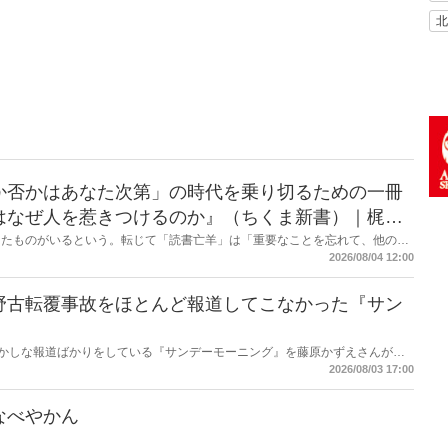
北
か否かはあなた次第」の時代を乗り切るための一冊
はなぜ人を惹きつけるのか』（ちくま新書）｜梶原
したものがいるという。転じて「読書亡羊」は「重要なことを忘れて、他のこ
熟語になった。だが時に仕事を放り出してでも、読むべき本がある。元月刊
2026/08/04 12:00
・梶原がお送りする時事書評！
野古転覆事故をほとんど報道してこなかった『サン
もおかしな報道ばかりをしている『サンデーモーニング』を藤原かずえさんがデ
して【今週のサンモニ】。
2026/08/03 17:00
なべやかん