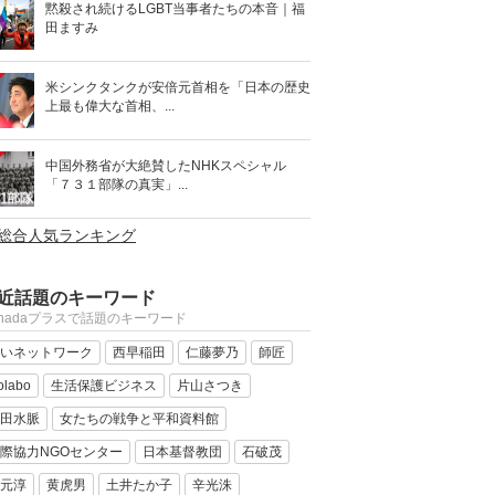
黙殺され続けるLGBT当事者たちの本音｜福
田ますみ
米シンクタンクが安倍元首相を「日本の歴史
上最も偉大な首相、...
中国外務省が大絶賛したNHKスペシャル
「７３１部隊の真実」...
>総合人気ランキング
近話題のキーワード
anadaプラスで話題のキーワード
いネットワーク
西早稲田
仁藤夢乃
師匠
olabo
生活保護ビジネス
片山さつき
田水脈
女たちの戦争と平和資料館
際協力NGOセンター
日本基督教団
石破茂
元淳
黄虎男
土井たか子
辛光洙