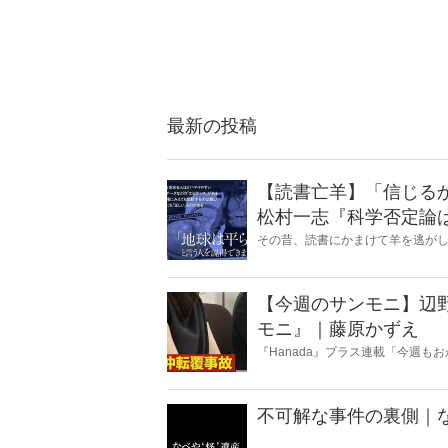
最新の投稿
【読書亡羊】「信じる
松村一志『科学否定論
麻衣子
その昔、読書にかまけて羊を逃が
とに夢中になること」を指す四字
『Hanada』編集部員のライター
【今週のサンモニ】辺
モニ』｜藤原かずえ
『Hanada』プラス連載「今週
ータとロジックで滅多斬り」、略
不可解な事件の裏側｜