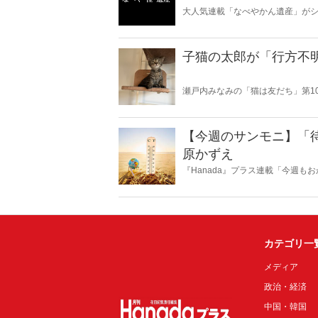
大人気連載「なべやかん遺産」がシ
スピリチュアルな話題が大好きな
いかは、あなた次第！ 芸能ニュー
子猫の太郎が「行方不
瀬戸内みなみの「猫は友だち」第1
【今週のサンモニ】「
原かずえ
『Hanada』プラス連載「今週
ータとロジックで滅多斬り」、略
カテゴリ一
メディア
政治・経済
中国・韓国