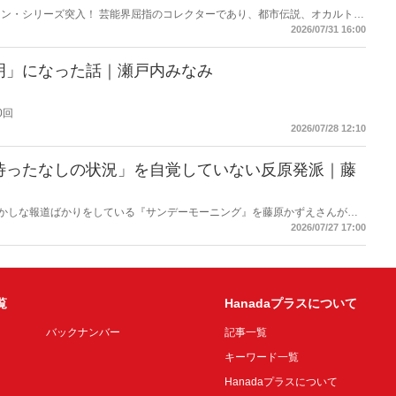
ン・シリーズ突入！ 芸能界屈指のコレクターであり、都市伝説、オカルト、
芸人・なべやかんが蒐集した選りすぐりの「怪」な話を紹介！信じるか信じな
2026/07/31 16:00
ス
明」になった話｜瀬戸内みなみ
0回
2026/07/28 12:10
待ったなしの状況」を自覚していない反原発派｜藤
もおかしな報道ばかりをしている『サンデーモーニング』を藤原かずえさんがデ
して【今週のサンモニ】。
2026/07/27 17:00
覧
Hanadaプラスについて
バックナンバー
記事一覧
キーワード一覧
Hanadaプラスについて