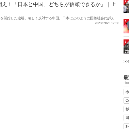
3
問え！「日本と中国、どちらが信頼できるか」｜上
出を開始した途端、喧しく反対する中国。日本はどのように国際社会に訴える
4
2023/09/29 17:30
5
>
最
H
赤
C
杉
国
朴