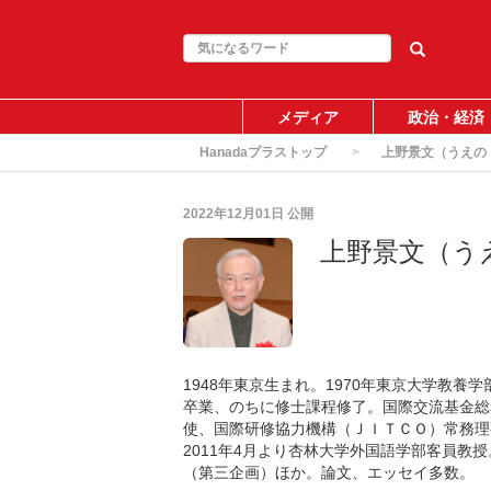
メディア
政治・経済
Hanadaプラストップ
上野景文（うえの
2022年12月01日
公開
上野景文（う
1948年東京生まれ。1970年東京大学教養
卒業、のちに修士課程修了。国際交流基金総
使、国際研修協力機構（ＪＩＴＣＯ）常務理事を
2011年4月より杏林大学外国語学部客員
（第三企画）ほか。論文、エッセイ多数。