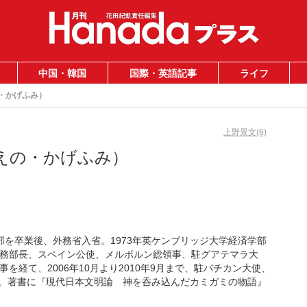
中国・韓国
国際・英語記事
ライフ
・かげふみ）
上野景文(6)
えの・かげふみ）
学部を卒業後、外務省入省。1973年英ケンブリッジ大学経済学部
務部長、スペイン公使、メルボルン総領事、駐グアテマラ大
経て、2006年10月より2010年9月まで、駐バチカン大使、
教授。著書に『現代日本文明論 神を呑み込んだカミガミの物語』