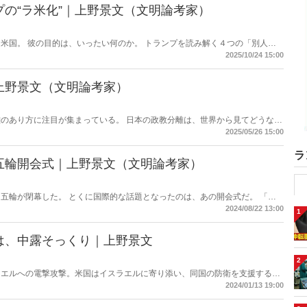
の“ラ米化”｜上野景文（文明論考家）
米国。 彼の目的は、いったい何のか。 トランプを読み解く４つの「別人
2025/10/24 15:00
上野景文（文明論考家）
のあり方に注目が集まっている。 日本の政教分離は、世界から見てどうなの
2025/05/26 15:00
ラ
五輪開会式｜上野景文（文明論考家）
五輪が閉幕した。 とくに国際的な話題となったのは、あの開会式だ。 「史
開会式の問題を改めて問い直す。
2024/08/22 13:00
1
は、中露そっくり｜上野景文
2
ラエルへの電撃攻撃。米国はイスラエルに寄り添い、同国の防衛を支援する旨
、イタリアも、（ハイスラエルの防衛努力を断固支持する旨の声明を発出し
2024/01/13 19:00
の声明にある種に危うさを感じた――。