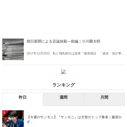
朝日新聞による言論抹殺―前編｜小川榮太郎
2017年12月25日、私と飛鳥新社は拙著『徹底検証 「森友・加計事
件」朝日新聞による戦後最大級の報道犯罪』が名誉毀損に当たるとし
て、朝日新聞から5000万円の民事訴訟を提訴された。私は、以下に述
べる理由により、この訴訟そのものが日本社会の「言論の自由」を、
今後大きく抑圧する可能性のある禁じ手だと考える。
ランキング
昨日
週間
月間
1
【今週のサンモニ】『サンモニ』は犬笛のトップ奏者｜藤原か
ず...