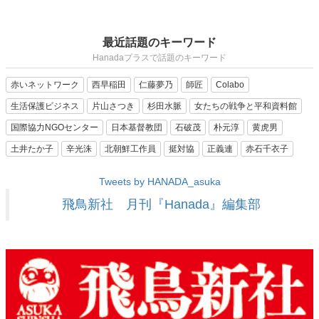
最近話題のキーワード
Hanadaプラスで話題のキーワード
赤いネットワーク
西早稲田
仁藤夢乃
師匠
Colabo
生活保護ビジネス
片山さつき
杉田水脈
女たちの戦争と平和資料館
国際協力NGOセンター
日本基督教団
石破茂
朴元淳
黄虎男
土井たか子
辛光洙
北朝鮮工作員
挺対協
正義連
赤石千衣子
Tweets by HANADA_asuka
飛鳥新社 月刊『Hanada』編集部