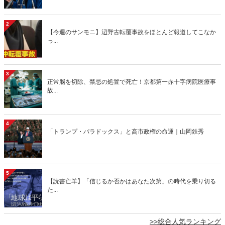
2
【今週のサンモニ】辺野古転覆事故をほとんど報道してこなか
っ...
3
正常脳を切除、禁忌の処置で死亡！京都第一赤十字病院医療事
故...
4
「トランプ・パラドックス」と高市政権の命運｜山岡鉄秀
5
【読書亡羊】「信じるか否かはあなた次第」の時代を乗り切る
た...
>>総合人気ランキング