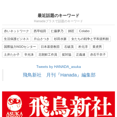
最近話題のキーワード
Hanadaプラスで話題のキーワード
赤いネットワーク
西早稲田
仁藤夢乃
師匠
Colabo
生活保護ビジネス
片山さつき
杉田水脈
女たちの戦争と平和資料館
国際協力NGOセンター
日本基督教団
石破茂
朴元淳
黄虎男
土井たか子
辛光洙
北朝鮮工作員
挺対協
正義連
赤石千衣子
Tweets by HANADA_asuka
飛鳥新社 月刊『Hanada』編集部