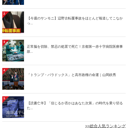
2
【今週のサンモニ】辺野古転覆事故をほとんど報道してこなか
っ...
3
正常脳を切除、禁忌の処置で死亡！京都第一赤十字病院医療事
故...
4
「トランプ・パラドックス」と高市政権の命運｜山岡鉄秀
5
【読書亡羊】「信じるか否かはあなた次第」の時代を乗り切る
た...
>>総合人気ランキング