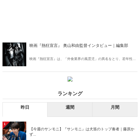
映画『熱狂宣言』 奥山和由監督インタビュー｜編集部
映画『熱狂宣言』は、「外食業界の風雲児」の異名をとり、若年性パ
ーキンソン病であることを告白した、ＤＤホールディングス社長・松
村厚久のドキュメンタリーです。普段、奥山さんは映画をプロデュー
スする立場ですが、今作では監督。
ランキング
昨日
週間
月間
1
【今週のサンモニ】『サンモニ』は犬笛のトップ奏者｜藤原か
ず...