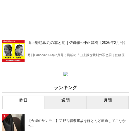
山上徹也裁判の罪と罰｜佐藤優×仲正昌樹【2026年2月号】
月刊Hanada2026年2月号に掲載の『山上徹也裁判の罪と罰｜佐藤優×
仲正昌樹【2026年2月号】』の内容をAIを使って要約・紹介。
ランキング
昨日
週間
月間
1
【今週のサンモニ】辺野古転覆事故をほとんど報道してこなか
っ...