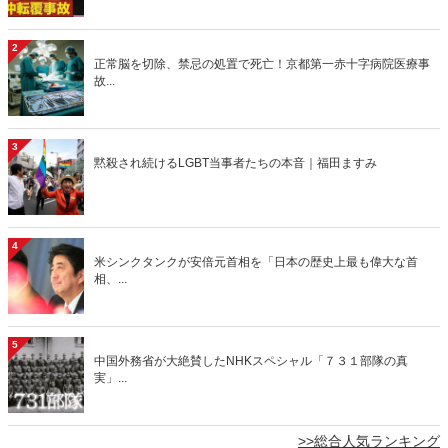
2
正常脳を切除、禁忌の処置で死亡！京都第一赤十字病院医療事
故...
3
黙殺され続けるLGBT当事者たちの本音｜福田ますみ
4
米シンクタンクが安倍元首相を「日本の歴史上最も偉大な首
相、...
5
中国外務省が大絶賛したNHKスペシャル「７３１部隊の真
実」...
>>総合人気ランキング