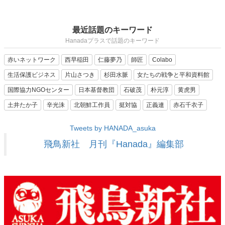
最近話題のキーワード
Hanadaプラスで話題のキーワード
赤いネットワーク
西早稲田
仁藤夢乃
師匠
Colabo
生活保護ビジネス
片山さつき
杉田水脈
女たちの戦争と平和資料館
国際協力NGOセンター
日本基督教団
石破茂
朴元淳
黄虎男
土井たか子
辛光洙
北朝鮮工作員
挺対協
正義連
赤石千衣子
Tweets by HANADA_asuka
飛鳥新社 月刊『Hanada』編集部