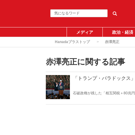
メディア
政治・経済
Hanadaプラストップ
赤澤亮正
赤澤亮正に関する記事
「トランプ・パラドックス
石破政権が残した「相互関税＋80兆
つの顔”が日本を救うのか、縛るのか