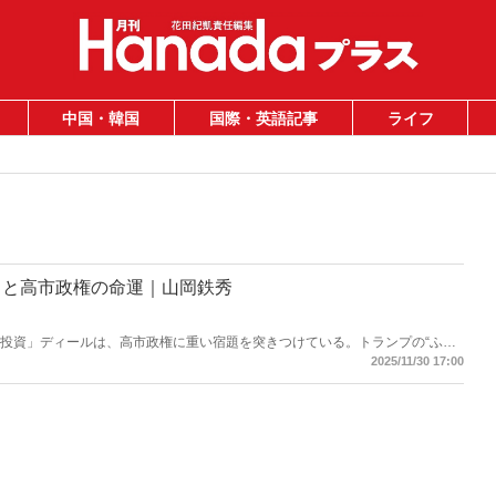
中国・韓国
国際・英語記事
ライフ
」と高市政権の命運｜山岡鉄秀
円投資」ディールは、高市政権に重い宿題を突きつけている。トランプの“ふた
──命運は、このパラドックスをどう反転できるかにかかっている。
2025/11/30 17:00