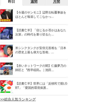
昨日
週間
月間
1
【今週のサンモニ】辺野古転覆事故を
ほとんど報道してこなかっ...
2
【読書亡羊】「信じるか否かはあなた
次第」の時代を乗り切るた...
3
米シンクタンクが安倍元首相を「日本
の歴史上最も偉大な首相、...
4
【赤いネットワークの闇】仁藤夢乃の
師匠と〝西早稲田〟｜池田...
5
【読書亡羊】世界には「反移民で親LG
BT」「愛国的環境保護...
>>総合人気ランキング