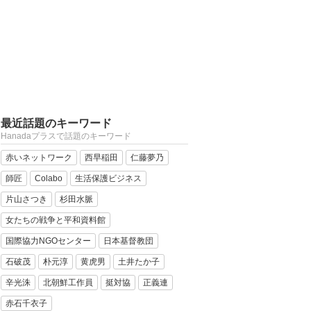
最近話題のキーワード
Hanadaプラスで話題のキーワード
赤いネットワーク
西早稲田
仁藤夢乃
師匠
Colabo
生活保護ビジネス
片山さつき
杉田水脈
女たちの戦争と平和資料館
国際協力NGOセンター
日本基督教団
石破茂
朴元淳
黄虎男
土井たか子
辛光洙
北朝鮮工作員
挺対協
正義連
赤石千衣子