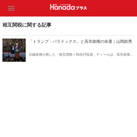
相互関税に関する記事
「トランプ・パラドックス」と高市政権の命運｜山岡鉄秀
石破政権が残した「相互関税＋80兆円投資」ディールは、高市政権に
重い宿題を突きつけている。トランプの“ふたつの顔”が日本を救うの
か、縛るのか──命運は、このパラドックスをどう反転できるかにかか
っている。