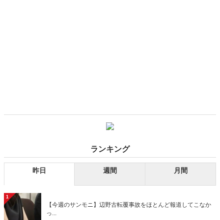
ランキング
昨日
週間
月間
1
【今週のサンモニ】辺野古転覆事故をほとんど報道してこなか
っ...