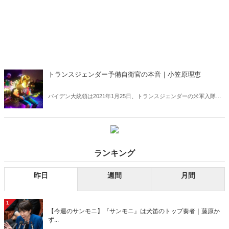
トランスジェンダー予備自衛官の本音｜小笠原理恵
バイデン大統領は2021年1月25日、トランスジェンダーの米軍入隊を
原則禁止したトランプ前大統領の方針を撤廃する大統領令に署名し
た。米軍では大統領が変わるごとにLGBTの扱いが激変――。だが、
自衛隊ではお互いに理解を深めつつ共存している。その一例をご紹介
しよう。
ランキング
昨日
週間
月間
1
【今週のサンモニ】『サンモニ』は犬笛のトップ奏者｜藤原か
ず...