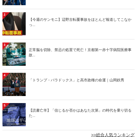
2
【今週のサンモニ】辺野古転覆事故をほとんど報道してこなか
っ...
3
正常脳を切除、禁忌の処置で死亡！京都第一赤十字病院医療事
故...
4
「トランプ・パラドックス」と高市政権の命運｜山岡鉄秀
5
【読書亡羊】「信じるか否かはあなた次第」の時代を乗り切る
た...
>>総合人気ランキング