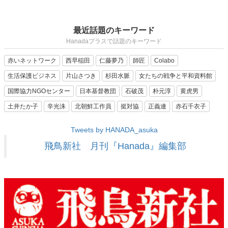
最近話題のキーワード
Hanadaプラスで話題のキーワード
赤いネットワーク
西早稲田
仁藤夢乃
師匠
Colabo
生活保護ビジネス
片山さつき
杉田水脈
女たちの戦争と平和資料館
国際協力NGOセンター
日本基督教団
石破茂
朴元淳
黄虎男
土井たか子
辛光洙
北朝鮮工作員
挺対協
正義連
赤石千衣子
Tweets by HANADA_asuka
飛鳥新社 月刊『Hanada』編集部