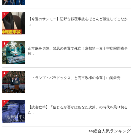
2
【今週のサンモニ】辺野古転覆事故をほとんど報道してこなか
っ...
3
正常脳を切除、禁忌の処置で死亡！京都第一赤十字病院医療事
故...
4
「トランプ・パラドックス」と高市政権の命運｜山岡鉄秀
5
【読書亡羊】「信じるか否かはあなた次第」の時代を乗り切る
た...
>>総合人気ランキング