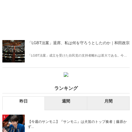
「LGBT法案」退席、私は何を守ろうとしたのか｜和田政宗
「LGBT法案」成立を受けた自民党の支持者離れは甚大である。今す
ぐ、岩盤支持層の支持を取り戻す手を打たなければ、その支持は2度
と戻ってこないかもしれない――。
ランキング
昨日
週間
月間
1
【今週のサンモニ】『サンモニ』は犬笛のトップ奏者｜藤原か
ず...