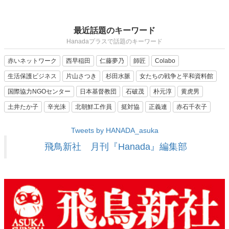
最近話題のキーワード
Hanadaプラスで話題のキーワード
赤いネットワーク
西早稲田
仁藤夢乃
師匠
Colabo
生活保護ビジネス
片山さつき
杉田水脈
女たちの戦争と平和資料館
国際協力NGOセンター
日本基督教団
石破茂
朴元淳
黄虎男
土井たか子
辛光洙
北朝鮮工作員
挺対協
正義連
赤石千衣子
Tweets by HANADA_asuka
飛鳥新社 月刊『Hanada』編集部