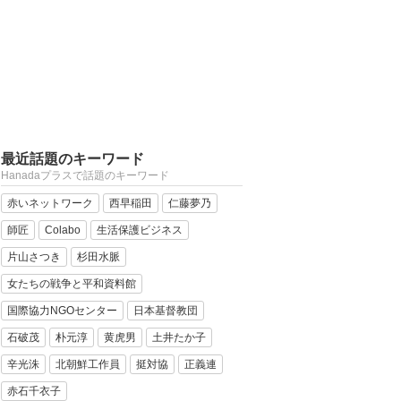
最近話題のキーワード
Hanadaプラスで話題のキーワード
赤いネットワーク
西早稲田
仁藤夢乃
師匠
Colabo
生活保護ビジネス
片山さつき
杉田水脈
女たちの戦争と平和資料館
国際協力NGOセンター
日本基督教団
石破茂
朴元淳
黄虎男
土井たか子
辛光洙
北朝鮮工作員
挺対協
正義連
赤石千衣子