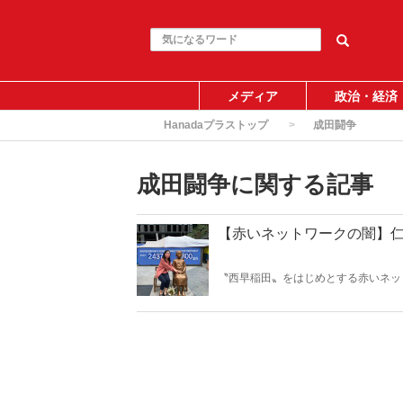
メディア
政治・経済
Hanadaプラストップ
成田闘争
成田闘争に関する記事
【赤いネットワークの闇】
〝西早稲田〟をはじめとする赤いネッ
か無知である。北村晴男弁護士は言う
を騙すことなどできないからだ」。（サム