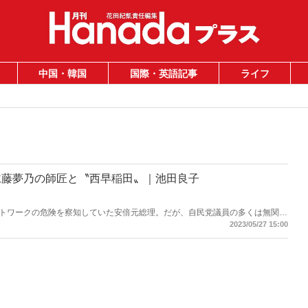
中国・韓国
国際・英語記事
ライフ
仁藤夢乃の師匠と〝西早稲田〟｜池田良子
トワークの危険を察知していた安倍元総理。だが、自民党議員の多くは無関心
。「詐欺師に一見して『悪い人』はいない。『いい人』だと思われなければ人
2023/05/27 15:00
ネイルは仁藤夢乃氏twitterより）