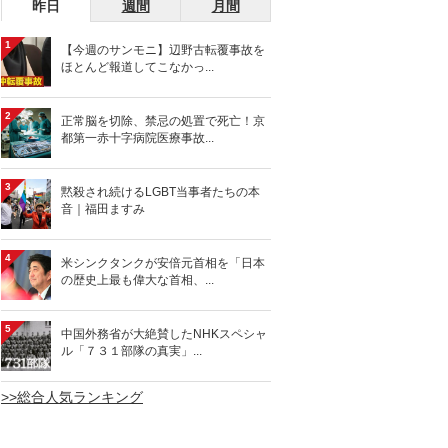
昨日
週間
月間
1
【今週のサンモニ】辺野古転覆事故を
ほとんど報道してこなかっ...
2
正常脳を切除、禁忌の処置で死亡！京
都第一赤十字病院医療事故...
3
黙殺され続けるLGBT当事者たちの本
音｜福田ますみ
4
米シンクタンクが安倍元首相を「日本
の歴史上最も偉大な首相、...
5
中国外務省が大絶賛したNHKスペシャ
ル「７３１部隊の真実」...
>>総合人気ランキング