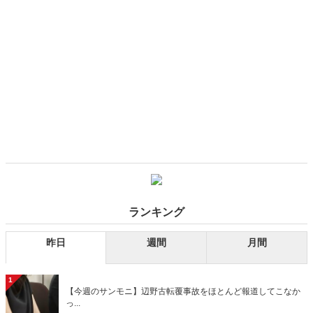
ランキング
昨日
週間
月間
1
【今週のサンモニ】辺野古転覆事故をほとんど報道してこなか
っ...