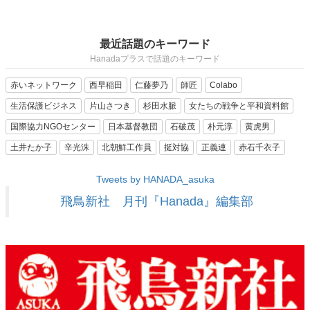
最近話題のキーワード
Hanadaプラスで話題のキーワード
赤いネットワーク
西早稲田
仁藤夢乃
師匠
Colabo
生活保護ビジネス
片山さつき
杉田水脈
女たちの戦争と平和資料館
国際協力NGOセンター
日本基督教団
石破茂
朴元淳
黄虎男
土井たか子
辛光洙
北朝鮮工作員
挺対協
正義連
赤石千衣子
Tweets by HANADA_asuka
飛鳥新社 月刊『Hanada』編集部