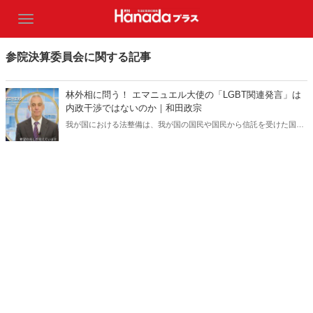
参院決算委員会に関する記事
林外相に問う！ エマニュエル大使の「LGBT関連発言」は
内政干渉ではないのか｜和田政宗
我が国における法整備は、我が国の国民や国民から信託を受けた国会
議員が決めることであり、外国から何かを言われて進めるものではな
い！（サムネイルは「アメリカ大使館・領事館 US Embassy Tokyo &
Consulates in Japan」チャンネルより）