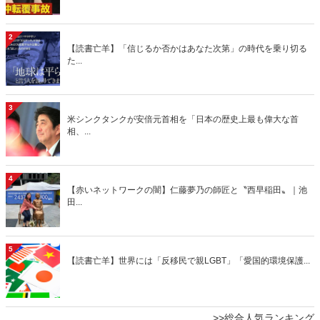
2
【読書亡羊】「信じるか否かはあなた次第」の時代を乗り切る
た...
3
米シンクタンクが安倍元首相を「日本の歴史上最も偉大な首
相、...
4
【赤いネットワークの闇】仁藤夢乃の師匠と〝西早稲田〟｜池
田...
5
【読書亡羊】世界には「反移民で親LGBT」「愛国的環境保護...
>>総合人気ランキング