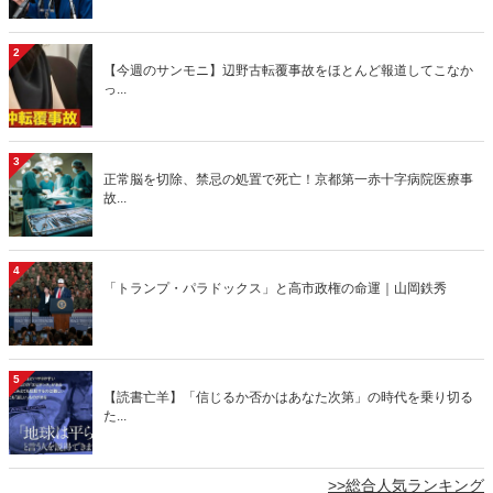
2
【今週のサンモニ】辺野古転覆事故をほとんど報道してこなか
っ...
3
正常脳を切除、禁忌の処置で死亡！京都第一赤十字病院医療事
故...
4
「トランプ・パラドックス」と高市政権の命運｜山岡鉄秀
5
【読書亡羊】「信じるか否かはあなた次第」の時代を乗り切る
た...
>>総合人気ランキング