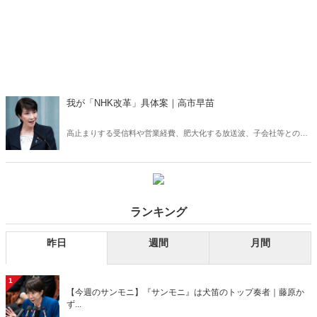
我が「NHK改革」具体案｜高市早苗
高止まりする受信料や営業経費、肥大化する放送波、子会社等との
「随意契約率」９３・５％という驚くべき実態、国民に還元されない
多額の繰越剰余金――「伏魔殿」と称されるNHKを国民の手に取り戻
すために、高市早苗前総務大臣が掲げたNHK改革の具体案！
ランキング
昨日
週間
月間
1
【今週のサンモニ】『サンモニ』は犬笛のトップ奏者｜藤原か
ず...