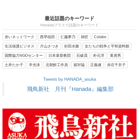
最近話題のキーワード
Hanadaプラスで話題のキーワード
赤いネットワーク
西早稲田
仁藤夢乃
師匠
Colabo
生活保護ビジネス
片山さつき
杉田水脈
女たちの戦争と平和資料館
国際協力NGOセンター
日本基督教団
石破茂
朴元淳
黄虎男
土井たか子
辛光洙
北朝鮮工作員
挺対協
正義連
赤石千衣子
Tweets by HANADA_asuka
飛鳥新社 月刊『Hanada』編集部