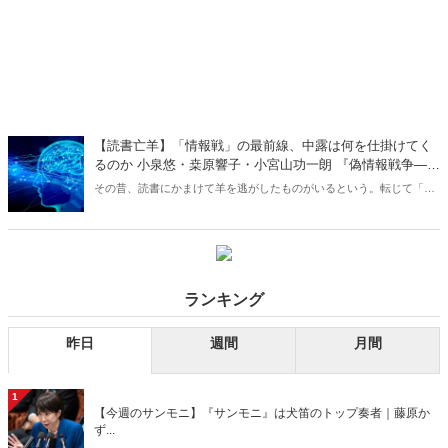
【読書亡羊】「情報戦」の最前線、中露は何を仕掛けてく
るのか 小泉悠・桒原響子・小宮山功一朗 『偽情報戦争――
あなたの頭の中で起こる戦い』（ウェッジ）
その昔、読書にかまけて羊を逃がしたものがいるという。転じて「読
書亡羊」は「重要なことを忘れて、他のことに夢中になること」を指
す四字熟語になった。だが時に仕事を放り出してでも、読むべき本が
ある。元月刊『Hanada』編集部員のライター・梶原がお送りする週末
書評！
ランキング
昨日
週間
月間
1
【今週のサンモニ】『サンモニ』は犬笛のトップ奏者｜藤原か
ず...