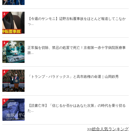
2
【今週のサンモニ】辺野古転覆事故をほとんど報道してこなか
っ...
3
正常脳を切除、禁忌の処置で死亡！京都第一赤十字病院医療事
故...
4
「トランプ・パラドックス」と高市政権の命運｜山岡鉄秀
5
【読書亡羊】「信じるか否かはあなた次第」の時代を乗り切る
た...
>>総合人気ランキング