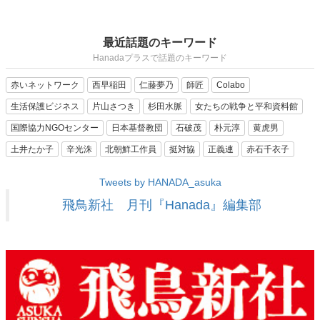
最近話題のキーワード
Hanadaプラスで話題のキーワード
赤いネットワーク
西早稲田
仁藤夢乃
師匠
Colabo
生活保護ビジネス
片山さつき
杉田水脈
女たちの戦争と平和資料館
国際協力NGOセンター
日本基督教団
石破茂
朴元淳
黄虎男
土井たか子
辛光洙
北朝鮮工作員
挺対協
正義連
赤石千衣子
Tweets by HANADA_asuka
飛鳥新社 月刊『Hanada』編集部