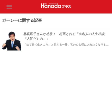
ガーシーに関する記事
林真理子さんが感服！ 村西とおる「有名人の人生相談
『人間だもの』」
「捨て身で生きよう、と思える一冊。私の心も裸にされたくなりまし
た」(脚本家・大石静さん)。「非常にいい本ですね、ステキ」(漫画
家・内田春菊さん)。そして村西とおる監督の「人生相談『人間だも
の』」を愛する方がもうひとり。作家の林真理子さんです。「私はつ
くづく感服してしまった」。その理由とは？