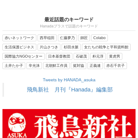
最近話題のキーワード
Hanadaプラスで話題のキーワード
赤いネットワーク
西早稲田
仁藤夢乃
師匠
Colabo
生活保護ビジネス
片山さつき
杉田水脈
女たちの戦争と平和資料館
国際協力NGOセンター
日本基督教団
石破茂
朴元淳
黄虎男
土井たか子
辛光洙
北朝鮮工作員
挺対協
正義連
赤石千衣子
Tweets by HANADA_asuka
飛鳥新社 月刊『Hanada』編集部