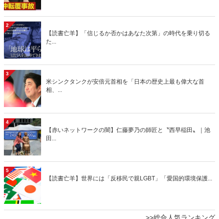
2
【読書亡羊】「信じるか否かはあなた次第」の時代を乗り切る
た...
3
米シンクタンクが安倍元首相を「日本の歴史上最も偉大な首
相、...
4
【赤いネットワークの闇】仁藤夢乃の師匠と〝西早稲田〟｜池
田...
5
【読書亡羊】世界には「反移民で親LGBT」「愛国的環境保護...
>>総合人気ランキング