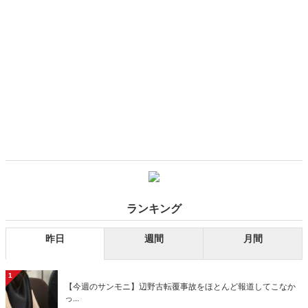
ランキング
昨日
週間
月間
1
【今週のサンモニ】辺野古転覆事故をほとんど報道してこなか
っ...