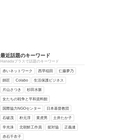
最近話題のキーワード
Hanadaプラスで話題のキーワード
赤いネットワーク
西早稲田
仁藤夢乃
師匠
Colabo
生活保護ビジネス
片山さつき
杉田水脈
女たちの戦争と平和資料館
国際協力NGOセンター
日本基督教団
石破茂
朴元淳
黄虎男
土井たか子
辛光洙
北朝鮮工作員
挺対協
正義連
赤石千衣子