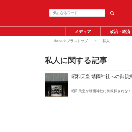
メディア
政治・経済
Hanadaプラストップ
私人
私人に関する記事
昭和天皇 靖國神社への御親
昭和天皇が靖國神社に御親拝されなく
級戦犯とされる方々が合祀されたのは