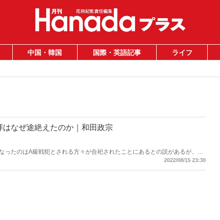
中国・韓国
国際・英語記事
ライフ
拝はなぜ途絶えたのか｜和田政宗
なったのはA級戦犯とされる方々が合祀されたことにあるとの説があるが、A
昭和53年であり、この間の3年間は説明がつかない――。
2022/08/15 23:30