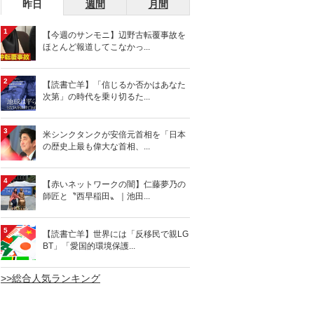
昨日
週間
月間
1
【今週のサンモニ】辺野古転覆事故を
ほとんど報道してこなかっ...
2
【読書亡羊】「信じるか否かはあなた
次第」の時代を乗り切るた...
3
米シンクタンクが安倍元首相を「日本
の歴史上最も偉大な首相、...
4
【赤いネットワークの闇】仁藤夢乃の
師匠と〝西早稲田〟｜池田...
5
【読書亡羊】世界には「反移民で親LG
BT」「愛国的環境保護...
>>総合人気ランキング