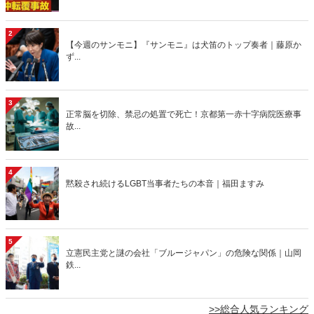
2
【今週のサンモニ】『サンモニ』は犬笛のトップ奏者｜藤原か
ず...
3
正常脳を切除、禁忌の処置で死亡！京都第一赤十字病院医療事
故...
4
黙殺され続けるLGBT当事者たちの本音｜福田ますみ
5
立憲民主党と謎の会社「ブルージャパン」の危険な関係｜山岡
鉄...
>>総合人気ランキング