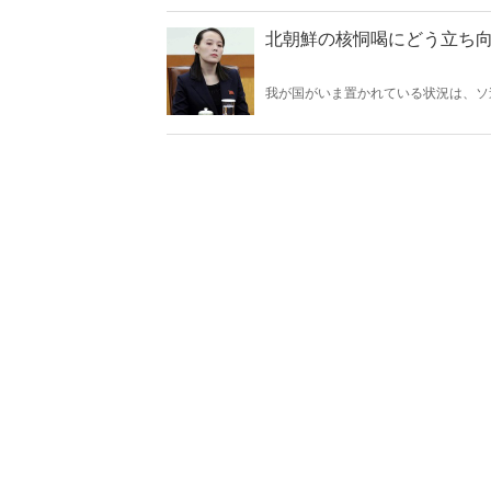
北朝鮮の核恫喝にどう立ち
我が国がいま置かれている状況は、ソ
とき両国は、米国は米本土を危険にさ