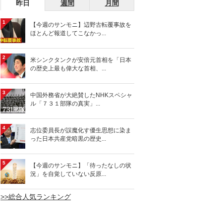
昨日
週間
月間
1
【今週のサンモニ】辺野古転覆事故を
ほとんど報道してこなかっ...
2
米シンクタンクが安倍元首相を「日本
の歴史上最も偉大な首相、...
3
中国外務省が大絶賛したNHKスペシャ
ル「７３１部隊の真実」...
4
志位委員長が誤魔化す優生思想に染ま
った日本共産党暗黒の歴史...
5
【今週のサンモニ】「待ったなしの状
況」を自覚していない反原...
>>総合人気ランキング