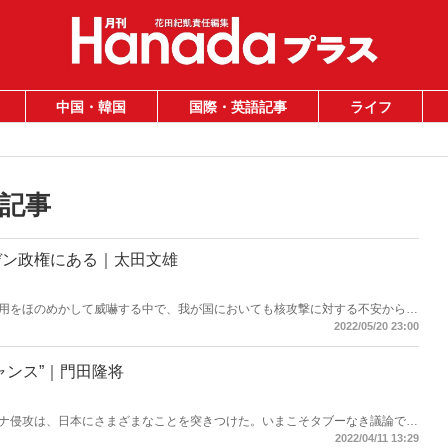
中国・韓国
国際・英語記事
ライフ
記事
デン政権にある｜太田文雄
用をほのめかして威嚇する中で、我が国においても核攻撃に対する不安から、
検討すべきだとの議論が高まっている。そうした不安の一因はバイデン政権の
2022/05/20 23:00
ャンス”｜門田隆将
ナ侵攻は、日本にさまざまなことを突きつけた。いまこそタブーなき議論で日
2022/04/11 13:29