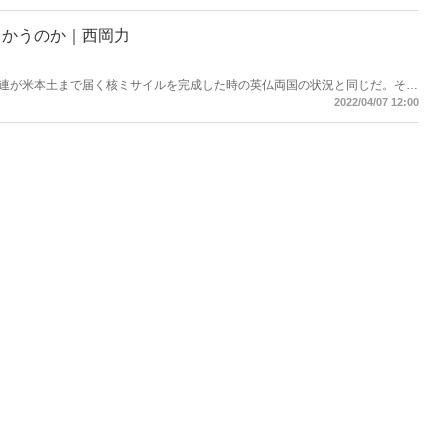
向かうのか｜西岡力
連が米本土まで届く核ミサイルを完成した時の英仏両国の状況と同じだ。その
らして他国を守らないかもしれないと考え、独自の核武装を決断した。
2022/04/07 12:00