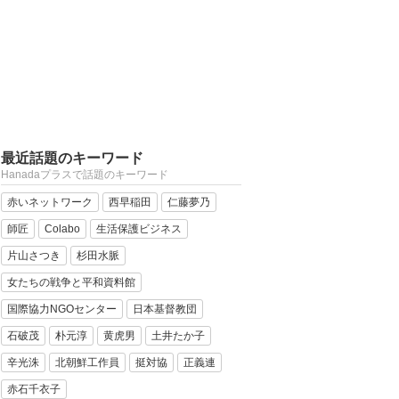
最近話題のキーワード
Hanadaプラスで話題のキーワード
赤いネットワーク
西早稲田
仁藤夢乃
師匠
Colabo
生活保護ビジネス
片山さつき
杉田水脈
女たちの戦争と平和資料館
国際協力NGOセンター
日本基督教団
石破茂
朴元淳
黄虎男
土井たか子
辛光洙
北朝鮮工作員
挺対協
正義連
赤石千衣子