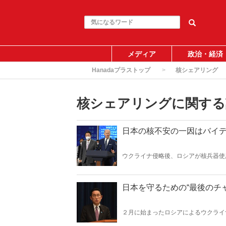
メディア
政治・経済
Hanadaプラストップ
核シェアリング
核シェアリングに関する
日本の核不安の一因はバイ
ウクライナ侵略後、ロシアが核兵器使
米国との核共有や日本独自の核保有を
政策にある。
日本を守るための“最後のチ
２月に始まったロシアによるウクライ
本を守るための手を講じよ！