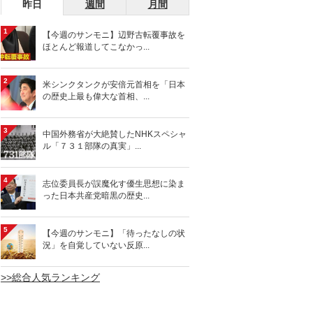
昨日
週間
月間
1
【今週のサンモニ】辺野古転覆事故を
ほとんど報道してこなかっ...
2
米シンクタンクが安倍元首相を「日本
の歴史上最も偉大な首相、...
3
中国外務省が大絶賛したNHKスペシャ
ル「７３１部隊の真実」...
4
志位委員長が誤魔化す優生思想に染ま
った日本共産党暗黒の歴史...
5
【今週のサンモニ】「待ったなしの状
況」を自覚していない反原...
>>総合人気ランキング