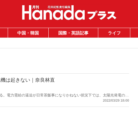
中国・韓国
国際・英語記事
ライフ
危機は起きない｜奈良林直
る。電力需給の逼迫が日常茶飯事になりかねない状況下では、太陽光発電の不
発の早期再稼働が必要だ。
2022/03/29 18:00