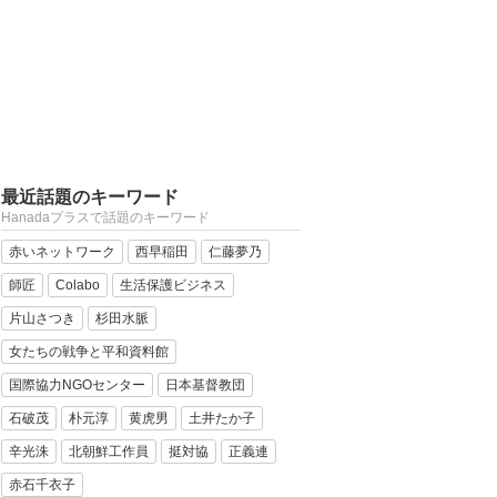
最近話題のキーワード
Hanadaプラスで話題のキーワード
赤いネットワーク
西早稲田
仁藤夢乃
師匠
Colabo
生活保護ビジネス
片山さつき
杉田水脈
女たちの戦争と平和資料館
国際協力NGOセンター
日本基督教団
石破茂
朴元淳
黄虎男
土井たか子
辛光洙
北朝鮮工作員
挺対協
正義連
赤石千衣子