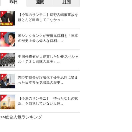
昨日
週間
月間
1
【今週のサンモニ】辺野古転覆事故を
ほとんど報道してこなかっ...
2
米シンクタンクが安倍元首相を「日本
の歴史上最も偉大な首相、...
3
中国外務省が大絶賛したNHKスペシャ
ル「７３１部隊の真実」...
4
志位委員長が誤魔化す優生思想に染ま
った日本共産党暗黒の歴史...
5
【今週のサンモニ】「待ったなしの状
況」を自覚していない反原...
>>総合人気ランキング