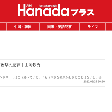
中国・韓国
国際・英語記事
ライフ
中攻撃の悪夢｜山岡鉄秀
ンドリー氏はこう述べている。「もう大きな戦争が起きることはないし、侵略
。だが、ロシアは「まさか」を実行した。NATOもアメリカも助けに来なけれ
2022/03/25 20:30
向かわなければならない。これが、台湾と日本の近未来の運命である――。