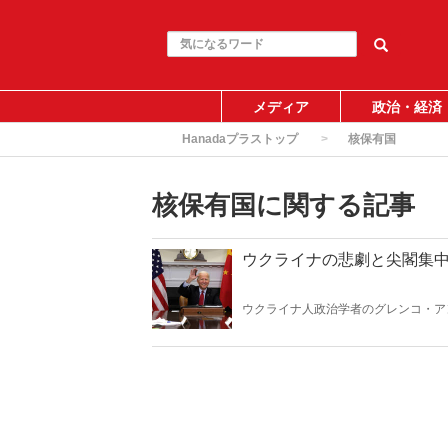
メディア
政治・経済
Hanadaプラストップ
核保有国
核保有国に関する記事
ウクライナの悲劇と尖閣集
ウクライナ人政治学者のグレンコ・ア
されることもない、と皆信じていた」
ば、圧倒的な敵の軍事力に単独で立ち