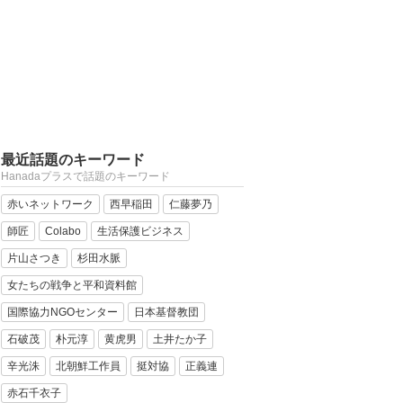
最近話題のキーワード
Hanadaプラスで話題のキーワード
赤いネットワーク
西早稲田
仁藤夢乃
師匠
Colabo
生活保護ビジネス
片山さつき
杉田水脈
女たちの戦争と平和資料館
国際協力NGOセンター
日本基督教団
石破茂
朴元淳
黄虎男
土井たか子
辛光洙
北朝鮮工作員
挺対協
正義連
赤石千衣子