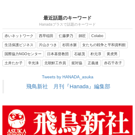
最近話題のキーワード
Hanadaプラスで話題のキーワード
赤いネットワーク
西早稲田
仁藤夢乃
師匠
Colabo
生活保護ビジネス
片山さつき
杉田水脈
女たちの戦争と平和資料館
国際協力NGOセンター
日本基督教団
石破茂
朴元淳
黄虎男
土井たか子
辛光洙
北朝鮮工作員
挺対協
正義連
赤石千衣子
Tweets by HANADA_asuka
飛鳥新社 月刊『Hanada』編集部