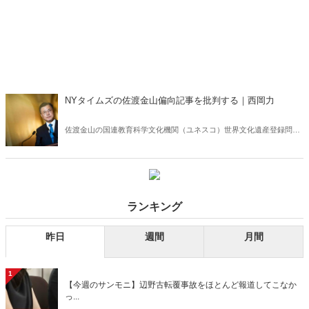
NYタイムズの佐渡金山偏向記事を批判する｜西岡力
佐渡金山の国連教育科学文化機関（ユネスコ）世界文化遺産登録問題
で、米紙ニューヨーク・タイムズがひどくバランスを欠く記事を掲載
した。武器を使わない「歴史戦」は既に始まっている！
ランキング
昨日
週間
月間
1
【今週のサンモニ】辺野古転覆事故をほとんど報道してこなか
っ...