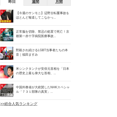
昨日
週間
月間
1
【今週のサンモニ】辺野古転覆事故を
ほとんど報道してこなかっ...
2
正常脳を切除、禁忌の処置で死亡！京
都第一赤十字病院医療事故...
3
黙殺され続けるLGBT当事者たちの本
音｜福田ますみ
4
米シンクタンクが安倍元首相を「日本
の歴史上最も偉大な首相、...
5
中国外務省が大絶賛したNHKスペシャ
ル「７３１部隊の真実」...
>>総合人気ランキング