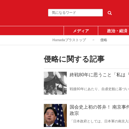
メディア
政治・経済
Hanadaプラストップ
侵略
侵略に関する記事
終戦80年に思うこと「私は
戦後80年にあたり、自虐史観に基づ
る。東京裁判や“南京大虐殺”肯定派
おいて日本軍は意図的に住民を殺害し
国会史上初の答弁！ 南京事
政宗
「日本政府としては、日本軍の南京入
の根拠について質問したところ、国会