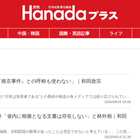
中国・韓国
国際・英語記事
ライフ
『南京事件』との呼称も使わない」｜和田政宗
いた“日本は加害者である”との番組や報道が各メディアでは繰り広げられてい
は、おびただしい数の南京市民が日本軍に虐殺されたと言う。しかし、南京戦に
2025/08/16 19:00
たとの記述は公文書に存在しない――。
件「省内に根拠となる文書は存在しない」と林外相｜和田
城後、非戦闘員の殺害があったことは否定できないと考えている」。この見解
史上初の答弁が出た――。
2023/04/14 21:30