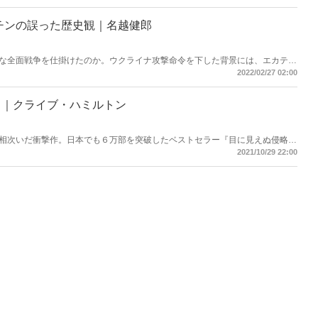
チンの誤った歴史観｜名越健郎
な全面戦争を仕掛けたのか。ウクライナ攻撃命令を下した背景には、エカテリ
んだ歴史観がある。名越健郎拓殖大学海外事情研究所教授が緊急寄稿！
2022/02/27 02:00
力｜クライブ・ハミルトン
が相次いだ衝撃作。日本でも６万部を突破したベストセラー『目に見えぬ侵略
見えない手 中国共産党は世界をどう作り変えるか』を徹底的に分かり易く解
2021/10/29 22:00
い手」副読本』（すべて飛鳥新社刊）が、遂に韓国語で１１月中旬に発売！ハ
掲載する！