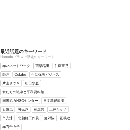
最近話題のキーワード
Hanadaプラスで話題のキーワード
赤いネットワーク
西早稲田
仁藤夢乃
師匠
Colabo
生活保護ビジネス
片山さつき
杉田水脈
女たちの戦争と平和資料館
国際協力NGOセンター
日本基督教団
石破茂
朴元淳
黄虎男
土井たか子
辛光洙
北朝鮮工作員
挺対協
正義連
赤石千衣子