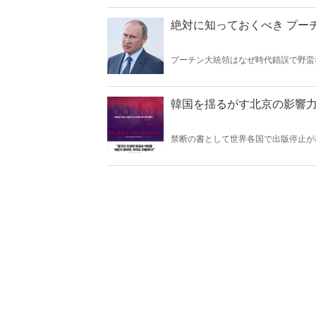
絶対に知っておくべき プー
プーチン大統領はなぜ時代錯誤で野蛮
ーナ女帝を崇拝するプーチン独自の歪
韓国を揺るがす北京の影響
禁断の書として世界各国で出版停止
中国のオーストラリア支配計画』と『
説した『「目に見えぬ侵略」「見えな
ミルトン教授による韓国語版の序文を