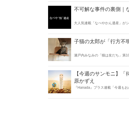
不可解な事件の裏側｜
大人気連載「なべやかん遺産」がシ
スピリチュアルな話題が大好きな
いかは、あなた次第！ 芸能ニュー
子猫の太郎が「行方不
瀬戸内みなみの「猫は友だち」第1
【今週のサンモニ】「
原かずえ
『Hanada』プラス連載「今週
ータとロジックで滅多斬り」、略