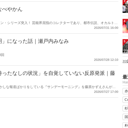
3
なべやかん
4
ン・シリーズ突入！ 芸能界屈指のコレクターであり、都市伝説、オカルト、
芸人・なべやかんが蒐集した選りすぐりの「怪」な話を紹介！信じるか信じな
2026/07/31 16:00
ス
明」になった話｜瀬戸内みなみ
5
0回
2026/07/28 12:10
>
待ったなしの状況」を自覚していない反原発派｜藤
最
H
もおかしな報道ばかりをしている『サンデーモーニング』を藤原かずえさんがデ
赤
して【今週のサンモニ】。
2026/07/27 17:00
C
杉
国
朴