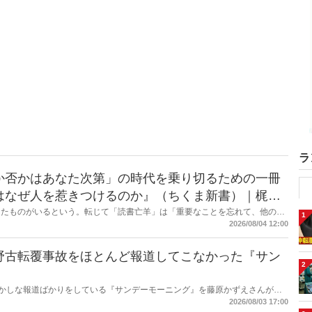
ラ
か否かはあなた次第」の時代を乗り切るための一冊
はなぜ人を惹きつけるのか』（ちくま新書）｜梶原
したものがいるという。転じて「読書亡羊」は「重要なことを忘れて、他のこ
1
熟語になった。だが時に仕事を放り出してでも、読むべき本がある。元月刊
2026/08/04 12:00
・梶原がお送りする時事書評！
野古転覆事故をほとんど報道してこなかった『サン
2
もおかしな報道ばかりをしている『サンデーモーニング』を藤原かずえさんがデ
して【今週のサンモニ】。
2026/08/03 17:00