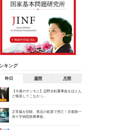
ンキング
昨日
週間
月間
【今週のサンモニ】辺野古転覆事故をほとん
ど報道してこなかっ...
正常脳を切除、禁忌の処置で死亡！京都第一
赤十字病院医療事故...