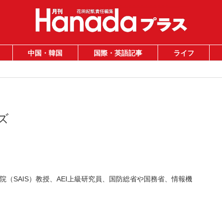
中国・韓国
国際・英語記事
ライフ
ズ
（SAIS）教授、AEI上級研究員、国防総省や国務省、情報機