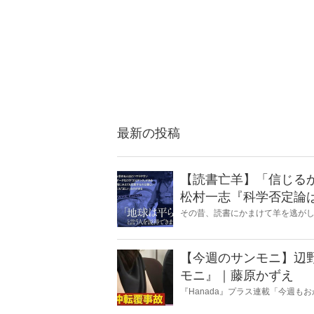
最新の投稿
【読書亡羊】「信じる
松村一志『科学否定論
麻衣子
その昔、読書にかまけて羊を逃が
とに夢中になること」を指す四字
『Hanada』編集部員のライター
【今週のサンモニ】辺
モニ』｜藤原かずえ
『Hanada』プラス連載「今週
ータとロジックで滅多斬り」、略