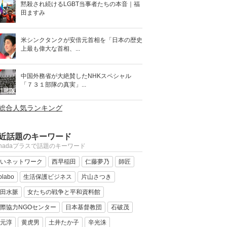
黙殺され続けるLGBT当事者たちの本音｜福
田ますみ
米シンクタンクが安倍元首相を「日本の歴史
上最も偉大な首相、...
中国外務省が大絶賛したNHKスペシャル
「７３１部隊の真実」...
>総合人気ランキング
近話題のキーワード
anadaプラスで話題のキーワード
いネットワーク
西早稲田
仁藤夢乃
師匠
olabo
生活保護ビジネス
片山さつき
田水脈
女たちの戦争と平和資料館
際協力NGOセンター
日本基督教団
石破茂
元淳
黄虎男
土井たか子
辛光洙