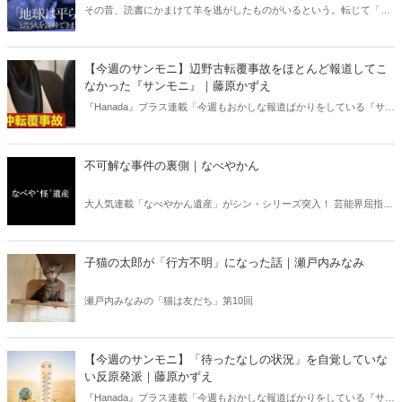
るのか』（ちくま新書）｜梶原麻衣子
その昔、読書にかまけて羊を逃がしたものがいるという。転じて「読
書亡羊」は「重要なことを忘れて、他のことに夢中になること」を指
す四字熟語になった。だが時に仕事を放り出してでも、読むべき本が
ある。元月刊『Hanada』編集部員のライター・梶原がお送りする時事
【今週のサンモニ】辺野古転覆事故をほとんど報道してこ
書評！
なかった『サンモニ』｜藤原かずえ
『Hanada』プラス連載「今週もおかしな報道ばかりをしている『サン
デーモーニング』を藤原かずえさんがデータとロジックで滅多斬
り」、略して【今週のサンモニ】。
不可解な事件の裏側｜なべやかん
大人気連載「なべやかん遺産」がシン・シリーズ突入！ 芸能界屈指の
コレクターであり、都市伝説、オカルト、スピリチュアルな話題が大
好きな芸人・なべやかんが蒐集した選りすぐりの「怪」な話を紹介！
信じるか信じないかは、あなた次第！ 芸能ニュース
子猫の太郎が「行方不明」になった話｜瀬戸内みなみ
瀬戸内みなみの「猫は友だち」第10回
【今週のサンモニ】「待ったなしの状況」を自覚していな
い反原発派｜藤原かずえ
『Hanada』プラス連載「今週もおかしな報道ばかりをしている『サン