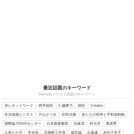
最近話題のキーワード
Hanadaプラスで話題のキーワード
赤いネットワーク
西早稲田
仁藤夢乃
師匠
Colabo
生活保護ビジネス
片山さつき
杉田水脈
女たちの戦争と平和資料館
国際協力NGOセンター
日本基督教団
石破茂
朴元淳
黄虎男
土井たか子
辛光洙
北朝鮮工作員
挺対協
正義連
赤石千衣子