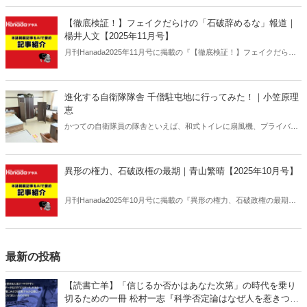
か、縛るのか──命運は、このパラドックスをどう反転できるかにかか
っている。
【徹底検証！】フェイクだらけの「石破辞めるな」報道｜
楊井人文【2025年11月号】
月刊Hanada2025年11月号に掲載の『【徹底検証！】フェイクだらけ
の「石破辞めるな」報道｜楊井人文【2025年11月号】』の内容をAIを
使って要約・紹介。
進化する自衛隊隊舎 千僧駐屯地に行ってみた！｜小笠原理
恵
かつての自衛隊員の隊舎といえば、和式トイレに扇風機、プライバシ
ーに配慮がない部屋配置といった「昭和スタイル」の名残が色濃く残
っていた。だが今、そのイメージは大きく変わろうとしている。兵庫
県伊丹市にある千僧駐屯地（せんぞちゅうとんち）を取材した。
異形の権力、石破政権の最期｜青山繁晴【2025年10月号】
月刊Hanada2025年10月号に掲載の『異形の権力、石破政権の最期｜
青山繁晴【2025年10月号】』の内容をAIを使って要約・紹介。
最新の投稿
【読書亡羊】「信じるか否かはあなた次第」の時代を乗り
切るための一冊 松村一志『科学否定論はなぜ人を惹きつけ