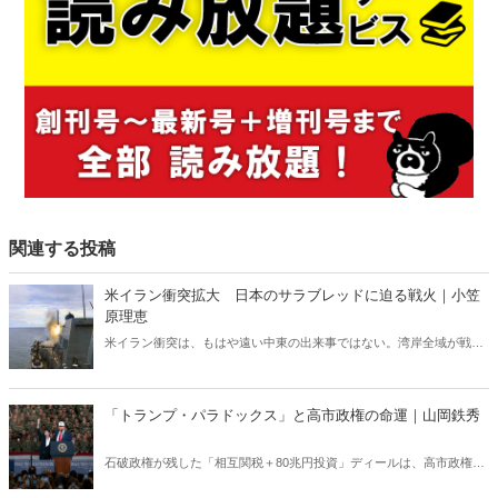
関連する投稿
米イラン衝突拡大 日本のサラブレッドに迫る戦火｜小笠
原理恵
米イラン衝突は、もはや遠い中東の出来事ではない。湾岸全域が戦域
化するなか、その影響は日本にも及びつつある。石油備蓄やエネルギ
ー価格の高騰については多く報じられているが、見落とされがちな問
題がある。邦人保護は万全なのか。そして、国際舞台に立つ日本のサ
「トランプ・パラドックス」と高市政権の命運｜山岡鉄秀
ラブレッドの安全は守られるのか。戦火は思わぬところに影を落とし
ている――。
石破政権が残した「相互関税＋80兆円投資」ディールは、高市政権に
重い宿題を突きつけている。トランプの“ふたつの顔”が日本を救うの