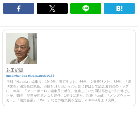
花田紀凱
https://hanada-plus.jp/articles/183
月刊『Hanada』編集長。1942年、東京生まれ。66年、文藝春秋入社。88年、『週
刊文春』編集長に就任。部数を51万部から76万部に伸ばして総合週刊誌のトップ
に。94年、『マルコポーロ』編集長に就任。低迷していた同誌部数を5倍に伸ばし
たが、95年、記事が問題となり辞任、1年後に退社。以後『uno!』『メンズウォー
カー』『編集会議』『WiLL』などの編集長を歴任。2016年4月より現職。