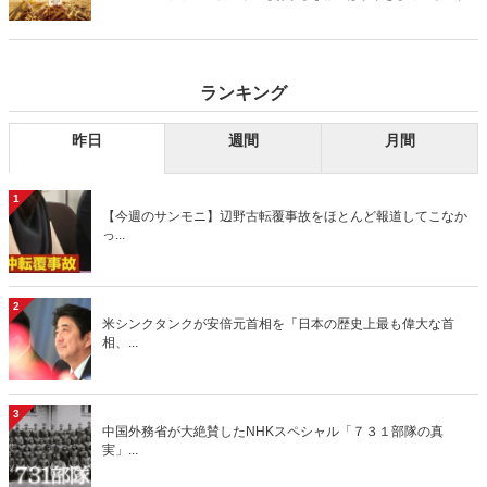
デーモーニング』を藤原かずえさんがデータとロジックで滅多斬
り」、略して【今週のサンモニ】。
ランキング
昨日
週間
月間
1
【今週のサンモニ】辺野古転覆事故をほとんど報道してこなか
っ...
2
米シンクタンクが安倍元首相を「日本の歴史上最も偉大な首
相、...
3
中国外務省が大絶賛したNHKスペシャル「７３１部隊の真
実」...