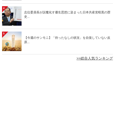
4
志位委員長が誤魔化す優生思想に染まった日本共産党暗黒の歴
史...
5
【今週のサンモニ】「待ったなしの状況」を自覚していない反
原...
>>総合人気ランキング