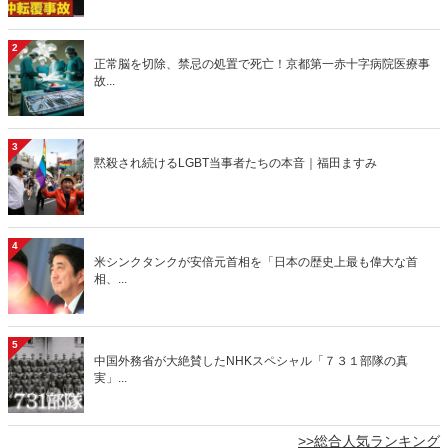
2
正常脳を切除、禁忌の処置で死亡！京都第一赤十字病院医療事
故...
3
黙殺され続けるLGBT当事者たちの本音｜福田ますみ
4
米シンクタンクが安倍元首相を「日本の歴史上最も偉大な首
相、...
5
中国外務省が大絶賛したNHKスペシャル「７３１部隊の真
実」...
>>総合人気ランキング