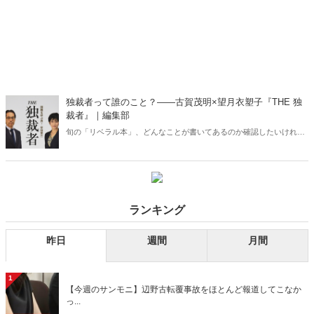
独裁者って誰のこと？――古賀茂明×望月衣塑子『THE 独
裁者』｜編集部
旬の「リベラル本」、どんなことが書いてあるのか確認したいけれ
ど……。そんな本をご紹介するこのシリーズ。2冊目は古賀茂明×望月
衣塑子『THE 独裁者 国難を呼ぶ男! 安倍晋三』（KKベストセラー
ズ）。
ランキング
昨日
週間
月間
1
【今週のサンモニ】辺野古転覆事故をほとんど報道してこなか
っ...