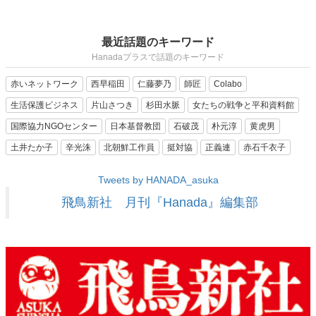
最近話題のキーワード
Hanadaプラスで話題のキーワード
赤いネットワーク
西早稲田
仁藤夢乃
師匠
Colabo
生活保護ビジネス
片山さつき
杉田水脈
女たちの戦争と平和資料館
国際協力NGOセンター
日本基督教団
石破茂
朴元淳
黄虎男
土井たか子
辛光洙
北朝鮮工作員
挺対協
正義連
赤石千衣子
Tweets by HANADA_asuka
飛鳥新社 月刊『Hanada』編集部