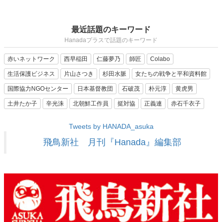
最近話題のキーワード
Hanadaプラスで話題のキーワード
赤いネットワーク
西早稲田
仁藤夢乃
師匠
Colabo
生活保護ビジネス
片山さつき
杉田水脈
女たちの戦争と平和資料館
国際協力NGOセンター
日本基督教団
石破茂
朴元淳
黄虎男
土井たか子
辛光洙
北朝鮮工作員
挺対協
正義連
赤石千衣子
Tweets by HANADA_asuka
飛鳥新社 月刊『Hanada』編集部