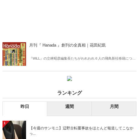
月刊『 Hanada 』創刊の全真相｜花田紀凱
『WiLL』の立林昭彦編集長たちがわれわれ６人の飛鳥新社移籍につい
て、余りにもくだらないことを書いているので、正確な記録を残すと
いう意味で以下を記す。
ランキング
昨日
週間
月間
1
【今週のサンモニ】辺野古転覆事故をほとんど報道してこなか
っ...