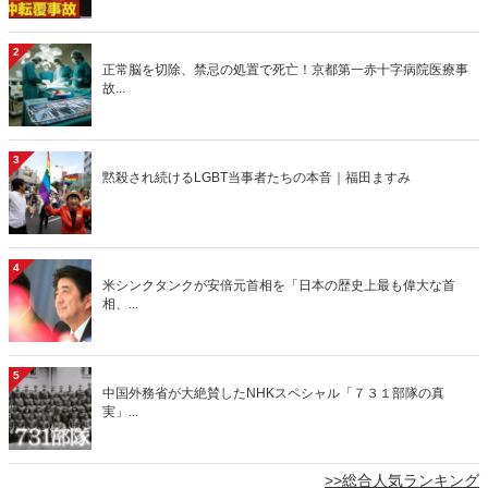
2
正常脳を切除、禁忌の処置で死亡！京都第一赤十字病院医療事
故...
3
黙殺され続けるLGBT当事者たちの本音｜福田ますみ
4
米シンクタンクが安倍元首相を「日本の歴史上最も偉大な首
相、...
5
中国外務省が大絶賛したNHKスペシャル「７３１部隊の真
実」...
>>総合人気ランキング