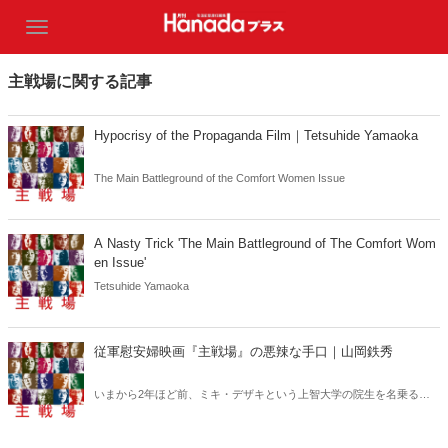
主戦場に関する記事
Hypocrisy of the Propaganda Film｜Tetsuhide Yamaoka
The Main Battleground of the Comfort Women Issue
A Nasty Trick 'The Main Battleground of The Comfort Wom
en Issue'
Tetsuhide Yamaoka
従軍慰安婦映画『主戦場』の悪辣な手口｜山岡鉄秀
いまから2年ほど前、ミキ・デザキという上智大学の院生を名乗る青
年が、保守論壇でお馴染みの言論人にアプローチしてきた。「慰安婦
問題に焦点を当てたビデオドキュメンタリーを作りたいから取材させ