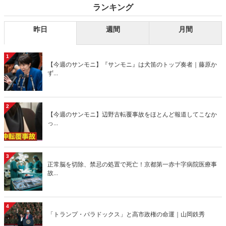
ランキング
昨日
週間
月間
1
【今週のサンモニ】『サンモニ』は犬笛のトップ奏者｜藤原か
ず...
2
【今週のサンモニ】辺野古転覆事故をほとんど報道してこなか
っ...
3
正常脳を切除、禁忌の処置で死亡！京都第一赤十字病院医療事
故...
4
「トランプ・パラドックス」と高市政権の命運｜山岡鉄秀