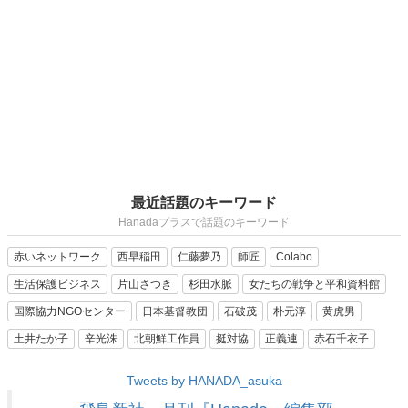
最近話題のキーワード
Hanadaプラスで話題のキーワード
赤いネットワーク
西早稲田
仁藤夢乃
師匠
Colabo
生活保護ビジネス
片山さつき
杉田水脈
女たちの戦争と平和資料館
国際協力NGOセンター
日本基督教団
石破茂
朴元淳
黄虎男
土井たか子
辛光洙
北朝鮮工作員
挺対協
正義連
赤石千衣子
Tweets by HANADA_asuka