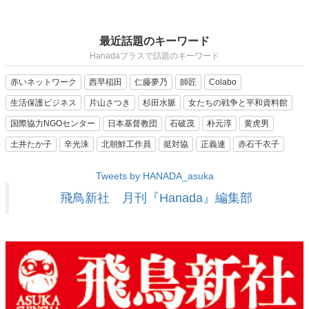
最近話題のキーワード
Hanadaプラスで話題のキーワード
赤いネットワーク
西早稲田
仁藤夢乃
師匠
Colabo
生活保護ビジネス
片山さつき
杉田水脈
女たちの戦争と平和資料館
国際協力NGOセンター
日本基督教団
石破茂
朴元淳
黄虎男
土井たか子
辛光洙
北朝鮮工作員
挺対協
正義連
赤石千衣子
Tweets by HANADA_asuka
飛鳥新社 月刊『Hanada』編集部