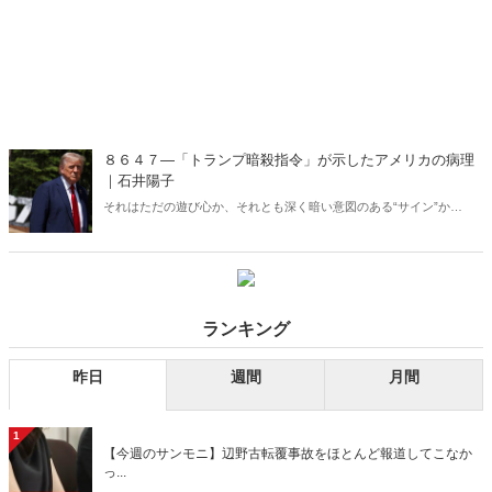
８６４７―「トランプ暗殺指令」が示したアメリカの病理
｜石井陽子
それはただの遊び心か、それとも深く暗い意図のある“サイン”か
――。FBIを率いた男がSNSに投稿した一枚の写真は、アメリカ社会
の問題をも孕んだものだった。
ランキング
昨日
週間
月間
1
【今週のサンモニ】辺野古転覆事故をほとんど報道してこなか
っ...