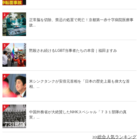
2
正常脳を切除、禁忌の処置で死亡！京都第一赤十字病院医療事
故...
3
黙殺され続けるLGBT当事者たちの本音｜福田ますみ
4
米シンクタンクが安倍元首相を「日本の歴史上最も偉大な首
相、...
5
中国外務省が大絶賛したNHKスペシャル「７３１部隊の真
実」...
>>総合人気ランキング