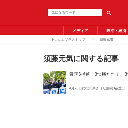
メディア
政治・経済
Hanadaプラストップ
須藤元気
須藤元気に関する記事
衆院3補選「3つ勝たれて、
4月28日に投開票された衆院3補選
送り、立憲との一騎打ちとなった島根
直すべきかを考えたい。（サムネイル