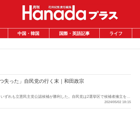
中国・韓国
国際・英語記事
ライフ
3つ失った」自民党の行く末｜和田政宗
は、いずれも立憲民主党公認候補が勝利した。自民党は2選挙区で候補者擁立を見
1区でも敗れた。今回はこの3補選を分析し、自民党はどのように体勢を立て
2024/05/02 18:15
は錦織功政氏Xより）