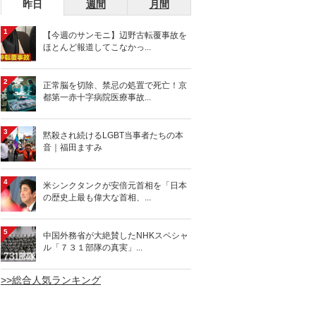
昨日
週間
月間
1
【今週のサンモニ】辺野古転覆事故を
ほとんど報道してこなかっ...
2
正常脳を切除、禁忌の処置で死亡！京
都第一赤十字病院医療事故...
3
黙殺され続けるLGBT当事者たちの本
音｜福田ますみ
4
米シンクタンクが安倍元首相を「日本
の歴史上最も偉大な首相、...
5
中国外務省が大絶賛したNHKスペシャ
ル「７３１部隊の真実」...
>>総合人気ランキング