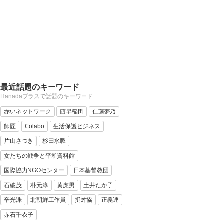
最近話題のキーワード
Hanadaプラスで話題のキーワード
赤いネットワーク
西早稲田
仁藤夢乃
師匠
Colabo
生活保護ビジネス
片山さつき
杉田水脈
女たちの戦争と平和資料館
国際協力NGOセンター
日本基督教団
石破茂
朴元淳
黄虎男
土井たか子
辛光洙
北朝鮮工作員
挺対協
正義連
赤石千衣子