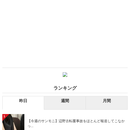
ランキング
昨日
週間
月間
1
【今週のサンモニ】辺野古転覆事故をほとんど報道してこなか
っ...