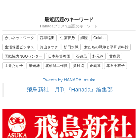
最近話題のキーワード
Hanadaプラスで話題のキーワード
赤いネットワーク
西早稲田
仁藤夢乃
師匠
Colabo
生活保護ビジネス
片山さつき
杉田水脈
女たちの戦争と平和資料館
国際協力NGOセンター
日本基督教団
石破茂
朴元淳
黄虎男
土井たか子
辛光洙
北朝鮮工作員
挺対協
正義連
赤石千衣子
Tweets by HANADA_asuka
飛鳥新社 月刊『Hanada』編集部