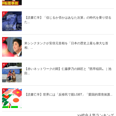
2
【読書亡羊】「信じるか否かはあなた次第」の時代を乗り切る
た...
3
米シンクタンクが安倍元首相を「日本の歴史上最も偉大な首
相、...
4
【赤いネットワークの闇】仁藤夢乃の師匠と〝西早稲田〟｜池
田...
5
【読書亡羊】世界には「反移民で親LGBT」「愛国的環境保護...
>>総合人気ランキング