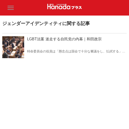
ジェンダーアイデンティティに関する記事
LGBT法案 迷走する自民党の内幕｜和田政宗
特命委員会の役員は「懸念点は国会で十分な審議をし、払拭する」と
党内の会議で我々に述べていたが、衆院内閣委員会での質疑は、10分
×8会派で1時間20分、修正案についても約40分の計2時間だった――。