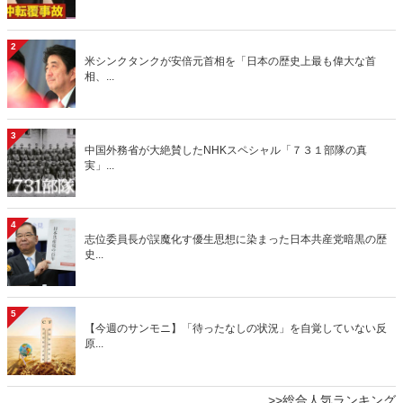
2
米シンクタンクが安倍元首相を「日本の歴史上最も偉大な首
相、...
3
中国外務省が大絶賛したNHKスペシャル「７３１部隊の真
実」...
4
志位委員長が誤魔化す優生思想に染まった日本共産党暗黒の歴
史...
5
【今週のサンモニ】「待ったなしの状況」を自覚していない反
原...
>>総合人気ランキング