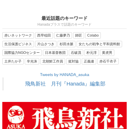
最近話題のキーワード
Hanadaプラスで話題のキーワード
赤いネットワーク
西早稲田
仁藤夢乃
師匠
Colabo
生活保護ビジネス
片山さつき
杉田水脈
女たちの戦争と平和資料館
国際協力NGOセンター
日本基督教団
石破茂
朴元淳
黄虎男
土井たか子
辛光洙
北朝鮮工作員
挺対協
正義連
赤石千衣子
Tweets by HANADA_asuka
飛鳥新社 月刊『Hanada』編集部