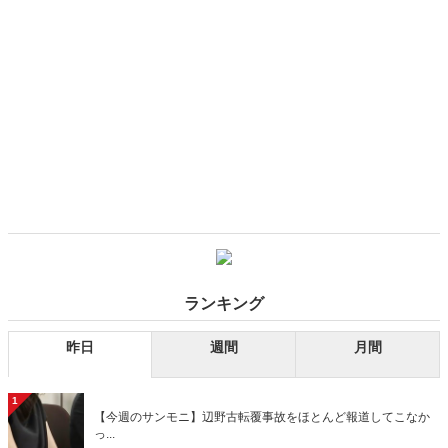
ランキング
昨日
週間
月間
1
【今週のサンモニ】辺野古転覆事故をほとんど報道してこなか
っ...