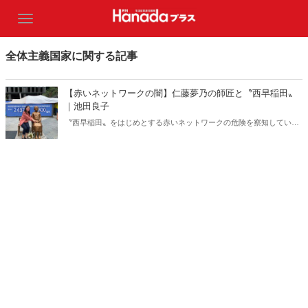
全体主義国家に関する記事
【赤いネットワークの闇】仁藤夢乃の師匠と〝西早稲田〟
｜池田良子
〝西早稲田〟をはじめとする赤いネットワークの危険を察知していた
安倍元総理。だが、自民党議員の多くは無関心か無知である。北村晴
男弁護士は言う。「詐欺師に一見して『悪い人』はいない。『いい
人』だと思われなければ人を騙すことなどできないからだ」。（サム
ネイルは仁藤夢乃氏twitterより）