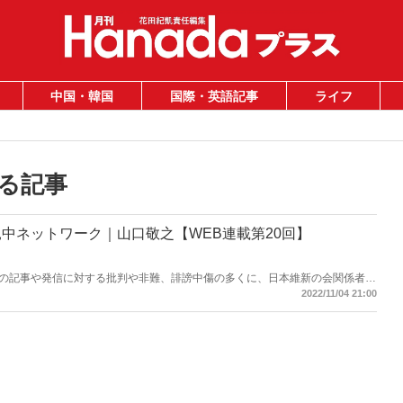
中国・韓国
国際・英語記事
ライフ
る記事
中ネットワーク｜山口敬之【WEB連載第20回】
の記事や発信に対する批判や非難、誹謗中傷の多くに、日本維新の会関係者や
。ところが岩国市など大阪以外の上海電力の絡むメガソーラー取材に対して
2022/11/04 21:00
に自民党の関係者だった――。