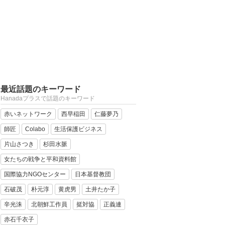
最近話題のキーワード
Hanadaプラスで話題のキーワード
赤いネットワーク
西早稲田
仁藤夢乃
師匠
Colabo
生活保護ビジネス
片山さつき
杉田水脈
女たちの戦争と平和資料館
国際協力NGOセンター
日本基督教団
石破茂
朴元淳
黄虎男
土井たか子
辛光洙
北朝鮮工作員
挺対協
正義連
赤石千衣子