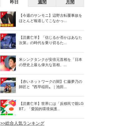
昨日
週間
月間
1
【今週のサンモニ】辺野古転覆事故を
ほとんど報道してこなかっ...
2
【読書亡羊】「信じるか否かはあなた
次第」の時代を乗り切るた...
3
米シンクタンクが安倍元首相を「日本
の歴史上最も偉大な首相、...
4
【赤いネットワークの闇】仁藤夢乃の
師匠と〝西早稲田〟｜池田...
5
【読書亡羊】世界には「反移民で親LG
BT」「愛国的環境保護...
>>総合人気ランキング