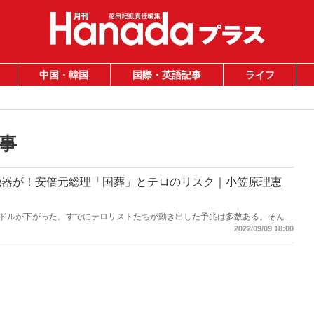
中国・韓国
国際・英語記事
ライフ
事
機器が！安倍元総理「国葬」とテロのリスク｜小笠原理恵
ドルが下がった。すでにテロリストたちが動き出した予兆は多数ある。そんな
が日々、オークションにかけられている……。山上徹也容疑者のように一人静
2022/09/09 18:00
っている人物がどこかにいる可能性は否めない。