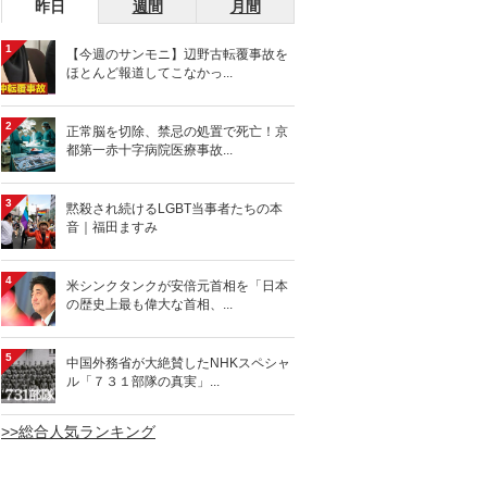
昨日
週間
月間
1
【今週のサンモニ】辺野古転覆事故を
ほとんど報道してこなかっ...
2
正常脳を切除、禁忌の処置で死亡！京
都第一赤十字病院医療事故...
3
黙殺され続けるLGBT当事者たちの本
音｜福田ますみ
4
米シンクタンクが安倍元首相を「日本
の歴史上最も偉大な首相、...
5
中国外務省が大絶賛したNHKスペシャ
ル「７３１部隊の真実」...
>>総合人気ランキング