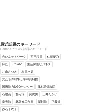
最近話題のキーワード
Hanadaプラスで話題のキーワード
赤いネットワーク
西早稲田
仁藤夢乃
師匠
Colabo
生活保護ビジネス
片山さつき
杉田水脈
女たちの戦争と平和資料館
国際協力NGOセンター
日本基督教団
石破茂
朴元淳
黄虎男
土井たか子
辛光洙
北朝鮮工作員
挺対協
正義連
赤石千衣子