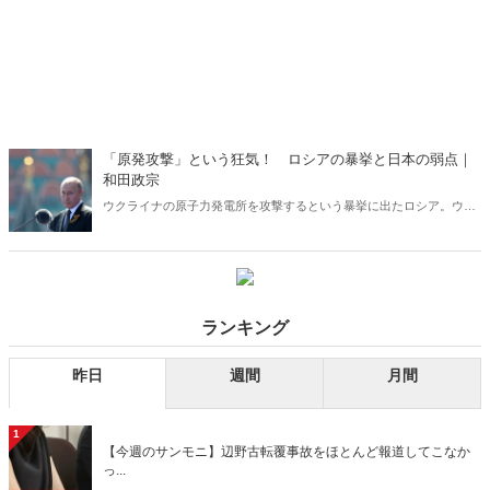
「原発攻撃」という狂気！ ロシアの暴挙と日本の弱点｜
和田政宗
ウクライナの原子力発電所を攻撃するという暴挙に出たロシア。ウク
ライナに対して日本がすべきことは何か。そして、日本は今こそ、国
土と国民を守るため何が必要かゼロベースで議論をし、必要なことを
実行していくべきである。議論することすら許されなければ、日本を
攻撃、侵略しようとする国にとってこれほど有難いことはないだろ
う。
ランキング
昨日
週間
月間
1
【今週のサンモニ】辺野古転覆事故をほとんど報道してこなか
っ...