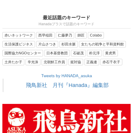
最近話題のキーワード
Hanadaプラスで話題のキーワード
赤いネットワーク
西早稲田
仁藤夢乃
師匠
Colabo
生活保護ビジネス
片山さつき
杉田水脈
女たちの戦争と平和資料館
国際協力NGOセンター
日本基督教団
石破茂
朴元淳
黄虎男
土井たか子
辛光洙
北朝鮮工作員
挺対協
正義連
赤石千衣子
Tweets by HANADA_asuka
飛鳥新社 月刊『Hanada』編集部