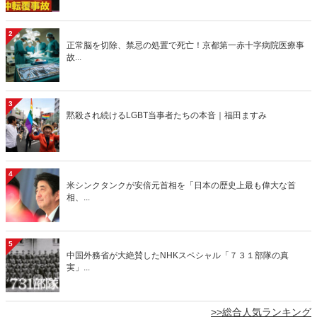
2
正常脳を切除、禁忌の処置で死亡！京都第一赤十字病院医療事
故...
3
黙殺され続けるLGBT当事者たちの本音｜福田ますみ
4
米シンクタンクが安倍元首相を「日本の歴史上最も偉大な首
相、...
5
中国外務省が大絶賛したNHKスペシャル「７３１部隊の真
実」...
>>総合人気ランキング