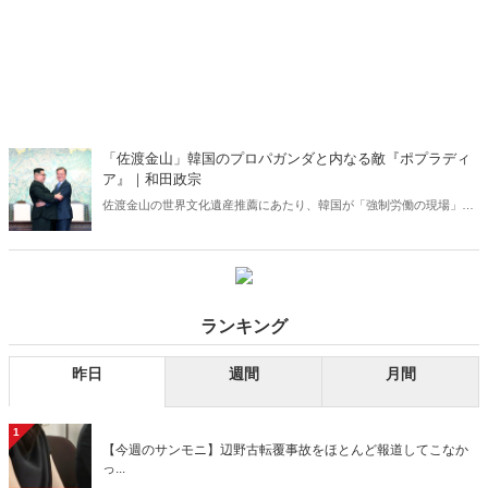
「佐渡金山」韓国のプロパガンダと内なる敵『ポプラディ
ア』｜和田政宗
佐渡金山の世界文化遺産推薦にあたり、韓国が「強制労働の現場」な
どと事実に基づかない批判をしている。韓国が仕掛ける歴史戦には、
ファクトベースで反論することが重要だが、残念ながら日本国内に
も、韓国のプロパガンダを助長する勢力がいる――。嘘を流布する
「内なる敵」を告発！
ランキング
昨日
週間
月間
1
【今週のサンモニ】辺野古転覆事故をほとんど報道してこなか
っ...