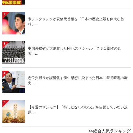
2
米シンクタンクが安倍元首相を「日本の歴史上最も偉大な首
相、...
3
中国外務省が大絶賛したNHKスペシャル「７３１部隊の真
実」...
4
志位委員長が誤魔化す優生思想に染まった日本共産党暗黒の歴
史...
5
【今週のサンモニ】「待ったなしの状況」を自覚していない反
原...
>>総合人気ランキング