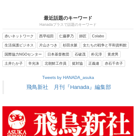
最近話題のキーワード
Hanadaプラスで話題のキーワード
赤いネットワーク
西早稲田
仁藤夢乃
師匠
Colabo
生活保護ビジネス
片山さつき
杉田水脈
女たちの戦争と平和資料館
国際協力NGOセンター
日本基督教団
石破茂
朴元淳
黄虎男
土井たか子
辛光洙
北朝鮮工作員
挺対協
正義連
赤石千衣子
Tweets by HANADA_asuka
飛鳥新社 月刊『Hanada』編集部