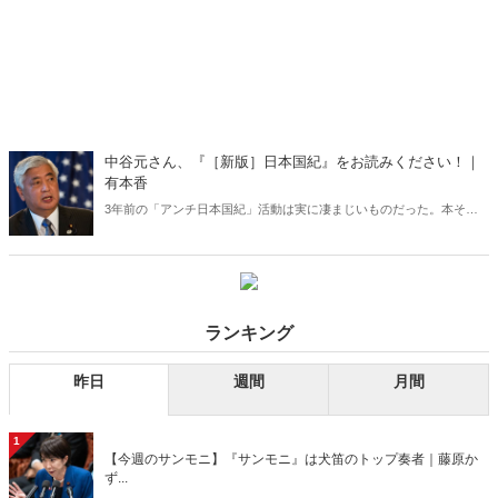
中谷元さん、『［新版］日本国紀』をお読みください！｜
有本香
3年前の「アンチ日本国紀」活動は実に凄まじいものだった。本その
ものや著者、編集者である私にケチを付けるだけでは足らず、特定の
大型書店に対する「不買運動」まで起こされたのには驚いた。加えて
驚いたのは、その「アンチ」勢のなかに、与野党の国会議員が混じっ
ていたことである――。月刊『Hanada』の大人気連載「香論乙駁」
（2022年1月号）を特別公開！
ランキング
昨日
週間
月間
1
【今週のサンモニ】『サンモニ』は犬笛のトップ奏者｜藤原か
ず...