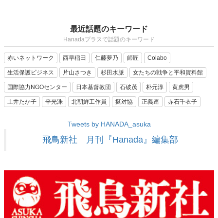
最近話題のキーワード
Hanadaプラスで話題のキーワード
赤いネットワーク
西早稲田
仁藤夢乃
師匠
Colabo
生活保護ビジネス
片山さつき
杉田水脈
女たちの戦争と平和資料館
国際協力NGOセンター
日本基督教団
石破茂
朴元淳
黄虎男
土井たか子
辛光洙
北朝鮮工作員
挺対協
正義連
赤石千衣子
Tweets by HANADA_asuka
飛鳥新社 月刊『Hanada』編集部