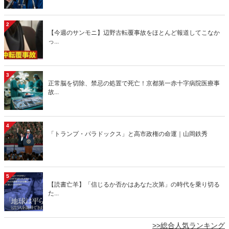
2
【今週のサンモニ】辺野古転覆事故をほとんど報道してこなか
っ...
3
正常脳を切除、禁忌の処置で死亡！京都第一赤十字病院医療事
故...
4
「トランプ・パラドックス」と高市政権の命運｜山岡鉄秀
5
【読書亡羊】「信じるか否かはあなた次第」の時代を乗り切る
た...
>>総合人気ランキング