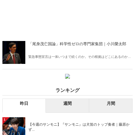
「尾身茂亡国論」科学性ゼロの専門家集団｜小川榮太郎
緊急事態宣言は一体いつまで続くのか。その根拠はどこにあるのか。
1月から続く極端な社会制限、私権制限は、戦時中でもなければあり
得ない最大級の人権侵害であり、生存権の侵害である――。「感染者
数」で社会を脅迫する分科会とマスコミ、情緒的で科学性ゼロの発言
を繰り返す尾身茂会長がいる限り、日本のコロナ禍は終わらない！
ランキング
昨日
週間
月間
1
【今週のサンモニ】『サンモニ』は犬笛のトップ奏者｜藤原か
ず...