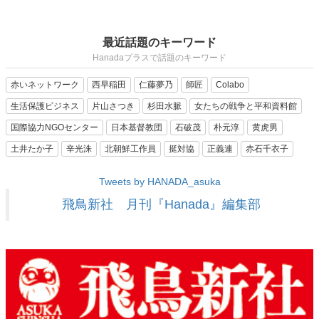
最近話題のキーワード
Hanadaプラスで話題のキーワード
赤いネットワーク
西早稲田
仁藤夢乃
師匠
Colabo
生活保護ビジネス
片山さつき
杉田水脈
女たちの戦争と平和資料館
国際協力NGOセンター
日本基督教団
石破茂
朴元淳
黄虎男
土井たか子
辛光洙
北朝鮮工作員
挺対協
正義連
赤石千衣子
Tweets by HANADA_asuka
飛鳥新社 月刊『Hanada』編集部