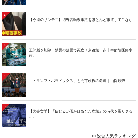
2
【今週のサンモニ】辺野古転覆事故をほとんど報道してこなか
っ...
3
正常脳を切除、禁忌の処置で死亡！京都第一赤十字病院医療事
故...
4
「トランプ・パラドックス」と高市政権の命運｜山岡鉄秀
5
【読書亡羊】「信じるか否かはあなた次第」の時代を乗り切る
た...
>>総合人気ランキング