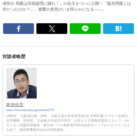
省告白 両親は安倍総理に謝れ！」の全文をついに公開！「森友問題とは
何だったのか？」。衝撃の真実がいま明らかになる――。
対談者略歴
籠池佳茂
https://hanada-plus.jp/articles/276
1980年、大阪府出身。99年、大阪工業大学高等学校(現 常翔学園)ラグビー全国大
会準優勝。2004年、立命館大学経営学部卒。山谷えり子事務所選挙スタッフ、UA
ゼンセン同盟本部職員、東日本ハウス創業者中村功会長付トップセールスマンなど
を経て、籠池商事株式会社代表取締役。