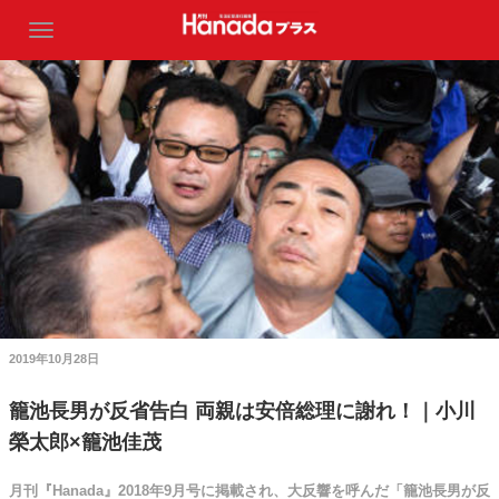
2019年10月28日
籠池長男が反省告白 両親は安倍総理に謝れ！｜小川
榮太郎×籠池佳茂
月刊『Hanada』2018年9月号に掲載され、大反響を呼んだ「籠池長男が反