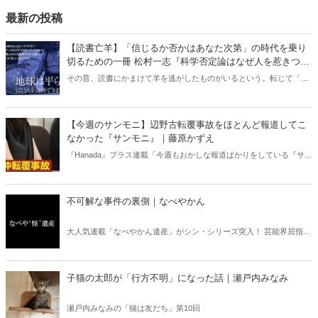
最新の投稿
【読書亡羊】「信じるか否かはあなた次第」の時代を乗り
切るための一冊 松村一志『科学否定論はなぜ人を惹きつけ
るのか』（ちくま新書）｜梶原麻衣子
その昔、読書にかまけて羊を逃がしたものがいるという。転じて「読
書亡羊」は「重要なことを忘れて、他のことに夢中になること」を指
す四字熟語になった。だが時に仕事を放り出してでも、読むべき本が
ある。元月刊『Hanada』編集部員のライター・梶原がお送りする時事
【今週のサンモニ】辺野古転覆事故をほとんど報道してこ
書評！
なかった『サンモニ』｜藤原かずえ
『Hanada』プラス連載「今週もおかしな報道ばかりをしている『サン
デーモーニング』を藤原かずえさんがデータとロジックで滅多斬
り」、略して【今週のサンモニ】。
不可解な事件の裏側｜なべやかん
大人気連載「なべやかん遺産」がシン・シリーズ突入！ 芸能界屈指の
コレクターであり、都市伝説、オカルト、スピリチュアルな話題が大
好きな芸人・なべやかんが蒐集した選りすぐりの「怪」な話を紹介！
信じるか信じないかは、あなた次第！ 芸能ニュース
子猫の太郎が「行方不明」になった話｜瀬戸内みなみ
瀬戸内みなみの「猫は友だち」第10回