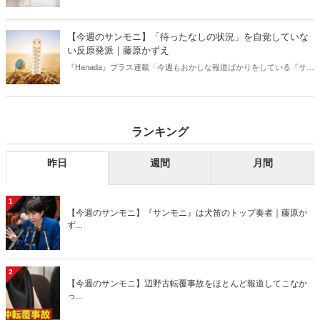
【今週のサンモニ】「待ったなしの状況」を自覚していな
い反原発派｜藤原かずえ
『Hanada』プラス連載「今週もおかしな報道ばかりをしている『サン
デーモーニング』を藤原かずえさんがデータとロジックで滅多斬
り」、略して【今週のサンモニ】。
ランキング
昨日
週間
月間
1
【今週のサンモニ】『サンモニ』は犬笛のトップ奏者｜藤原か
ず...
2
【今週のサンモニ】辺野古転覆事故をほとんど報道してこなか
っ...