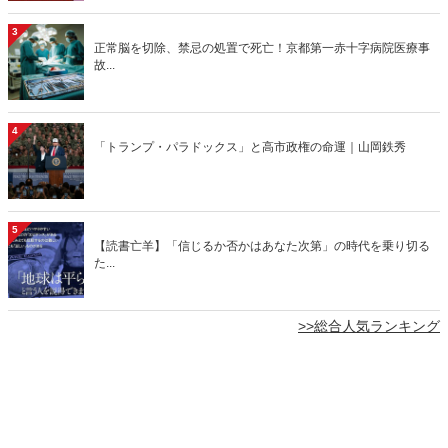
3
正常脳を切除、禁忌の処置で死亡！京都第一赤十字病院医療事
故...
4
「トランプ・パラドックス」と高市政権の命運｜山岡鉄秀
5
【読書亡羊】「信じるか否かはあなた次第」の時代を乗り切る
た...
>>総合人気ランキング