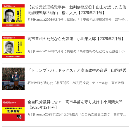
【安倍元総理暗殺事件 裁判傍聴記②】山上が語った安倍
元総理襲撃の理由｜楊井人文【2026年2月号】
月刊Hanada2026年2月号に掲載の『【安倍元総理暗殺事件 裁判傍聴
記②】山上が語った安倍元総理襲撃の理由｜楊井人文【2026年2月
号】』の内容をAIを使って要約・紹介。
高市首相のただならぬ強運｜小川榮太郎【2026年2月号】
月刊Hanada2026年2月号に掲載の『高市首相のただならぬ強運｜小川
榮太郎【2026年2月号】』の内容をAIを使って要約・紹介。
「トランプ・パラドックス」と高市政権の命運｜山岡鉄秀
石破政権が残した「相互関税＋80兆円投資」ディールは、高市政権に
重い宿題を突きつけている。トランプの“ふたつの顔”が日本を救うの
か、縛るのか──命運は、このパラドックスをどう反転できるかにかか
っている。
全自民党議員に告ぐ 高市早苗を守り抜け｜小川榮太郎
【2025年12月号】
月刊Hanada2025年12月号に掲載の『全自民党議員に告ぐ 高市早苗
を守り抜け｜小川榮太郎【2025年12月号】』の内容をAIを使って要
約・紹介。