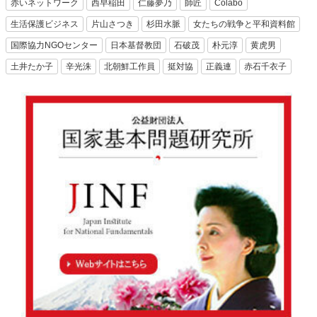
赤いネットワーク
西早稲田
仁藤夢乃
師匠
Colabo
生活保護ビジネス
片山さつき
杉田水脈
女たちの戦争と平和資料館
国際協力NGOセンター
日本基督教団
石破茂
朴元淳
黄虎男
土井たか子
辛光洙
北朝鮮工作員
挺対協
正義連
赤石千衣子