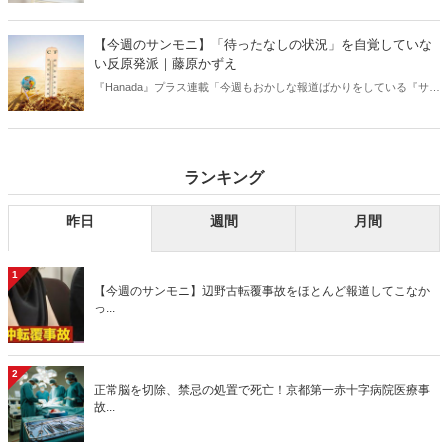
【今週のサンモニ】「待ったなしの状況」を自覚していな
い反原発派｜藤原かずえ
『Hanada』プラス連載「今週もおかしな報道ばかりをしている『サン
デーモーニング』を藤原かずえさんがデータとロジックで滅多斬
り」、略して【今週のサンモニ】。
ランキング
昨日
週間
月間
1
【今週のサンモニ】辺野古転覆事故をほとんど報道してこなか
っ...
2
正常脳を切除、禁忌の処置で死亡！京都第一赤十字病院医療事
故...