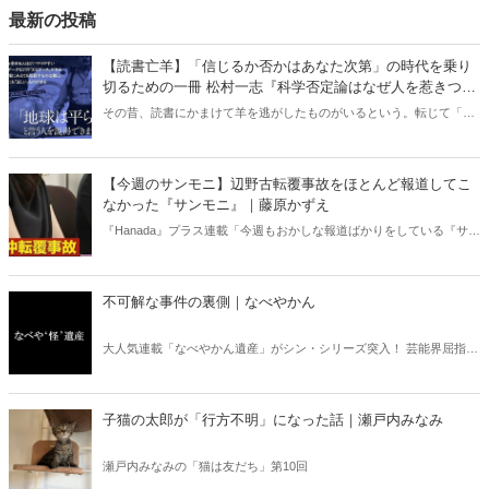
最新の投稿
【読書亡羊】「信じるか否かはあなた次第」の時代を乗り
切るための一冊 松村一志『科学否定論はなぜ人を惹きつけ
るのか』（ちくま新書）｜梶原麻衣子
その昔、読書にかまけて羊を逃がしたものがいるという。転じて「読
書亡羊」は「重要なことを忘れて、他のことに夢中になること」を指
す四字熟語になった。だが時に仕事を放り出してでも、読むべき本が
ある。元月刊『Hanada』編集部員のライター・梶原がお送りする時事
【今週のサンモニ】辺野古転覆事故をほとんど報道してこ
書評！
なかった『サンモニ』｜藤原かずえ
『Hanada』プラス連載「今週もおかしな報道ばかりをしている『サン
デーモーニング』を藤原かずえさんがデータとロジックで滅多斬
り」、略して【今週のサンモニ】。
不可解な事件の裏側｜なべやかん
大人気連載「なべやかん遺産」がシン・シリーズ突入！ 芸能界屈指の
コレクターであり、都市伝説、オカルト、スピリチュアルな話題が大
好きな芸人・なべやかんが蒐集した選りすぐりの「怪」な話を紹介！
信じるか信じないかは、あなた次第！ 芸能ニュース
子猫の太郎が「行方不明」になった話｜瀬戸内みなみ
瀬戸内みなみの「猫は友だち」第10回