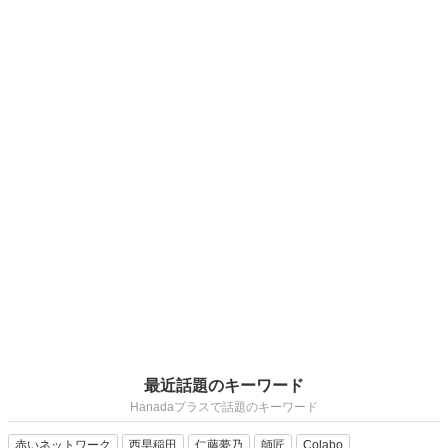
最近話題のキーワード
Hanadaプラスで話題のキーワード
赤いネットワーク
西早稲田
仁藤夢乃
師匠
Colabo