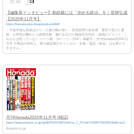
【編集長インタビュー】新総裁には「決める政治」を｜世耕弘成
【2025年11月号】
https://hanada-plus.shop/products/940
・中途半端な政策ばかり・人脈の幅が狭い・安倍総理の使命感・選挙で負けた要
因・公明党が離れたら政権瓦解・傷口を広げた鶴保失言対応・派閥のメリット・こ
れからは黙っていない ページ数：10ページ（PDF）掲載号：月刊Hanada2025年11
月号 ※商品の特性上、購入確定後のキャンセル・交換・返品（返金）はお受けで
きません。
月刊Hanada2025年11月号 [雑誌]
https://www.amazon.co.jp/dp/B0FSJVVB2V/ref=sr_1_5?crid=O2NPI7EE96IV&dib=eyJ2Ij
oiMSJ9.TpYNKHLa0mi5mF25u97_zNBuB6OEjtJXsrBXe_q_fI6l0BjbcdlJuvpS15I3CgHdf
Amazon.co.jp
qtuefJLQ1wRmTnaYgZwpac4nKKK5SI_Hm-aPsCJ9C5IdwezgpuaEl653iFkbr5HlxvxuK7