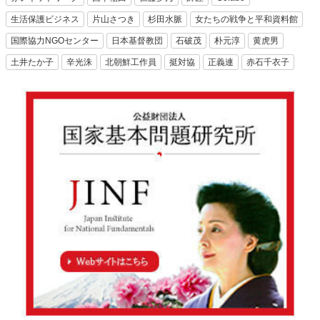
生活保護ビジネス
片山さつき
杉田水脈
女たちの戦争と平和資料館
国際協力NGOセンター
日本基督教団
石破茂
朴元淳
黄虎男
土井たか子
辛光洙
北朝鮮工作員
挺対協
正義連
赤石千衣子