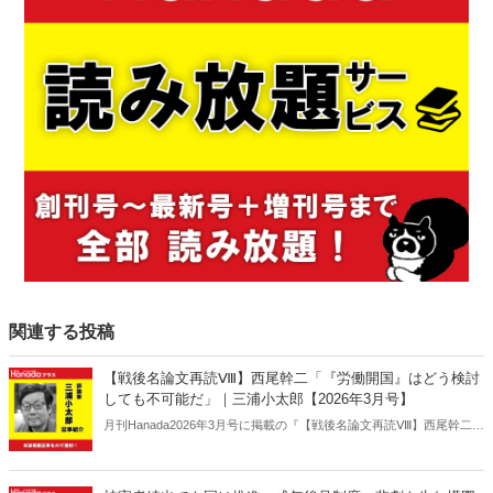
関連する投稿
【戦後名論文再読Ⅷ】西尾幹二「『労働開国』はどう検討
しても不可能だ」｜三浦小太郎【2026年3月号】
月刊Hanada2026年3月号に掲載の『【戦後名論文再読Ⅷ】西尾幹二
「『労働開国』はどう検討しても不可能だ」｜三浦小太郎【2026年3
月号】』の内容をAIを使って要約・紹介。