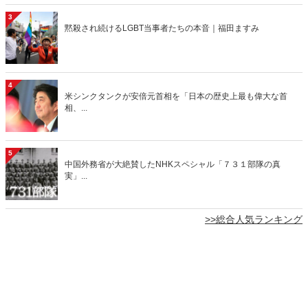
3
黙殺され続けるLGBT当事者たちの本音｜福田ますみ
4
米シンクタンクが安倍元首相を「日本の歴史上最も偉大な首
相、...
5
中国外務省が大絶賛したNHKスペシャル「７３１部隊の真
実」...
>>総合人気ランキング