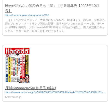
日米が語らない関税合意の「闇」｜長谷川幸洋【2025年10月
号】
https://hanada-plus.shop/products/936
・ほくそ笑む中国とロシア・大問題になる気配が・鍵はロイターの記事・金利の九
割をプレゼント？・トランプ関税の影響・日本がかつて辿った道 ページ数：8ペー
ジ（PDF）掲載号：月刊Hanada2025年10月号 ※商品の特性上、購入確定後のキャ
ンセル・交換・返品（返金）はお受けできません。
月刊Hanada2025年10月号 [雑誌]
https://www.amazon.co.jp/%E6%9C%88%E5%88%8AHanada2025%E5%B9%B410%E
6%9C%88%E5%8F%B7-%E8%8A%B1%E7%94%B0%E7%B4%80%E5%87%B1%E
Amazon.co.jp
8%B2%AC%E4%BB%BB%E7%B7%A8%E9%9B%86/dp/B0F4QVFYC6/ref=sr_1_1?cri
d=QYCGNZ54MLV8&dib=eyJ2IjoiMSJ9.7YQGNw0Sgu-Gw2CR9qVk7LOauzTFrn0b43Y
L2sBw51o1YG_mxb2afr3ceb4205BNtJDBwhPjtU3x1EGCL4Zqt1ATV7fkhleRh-Vsvp0c-B
r3XEfHTrmD5OYzRv1n-FzsJ10RHdtln_kAenB_-7o14ZrEN-dtDoYAnzQnj-JwTX4KA7NbC