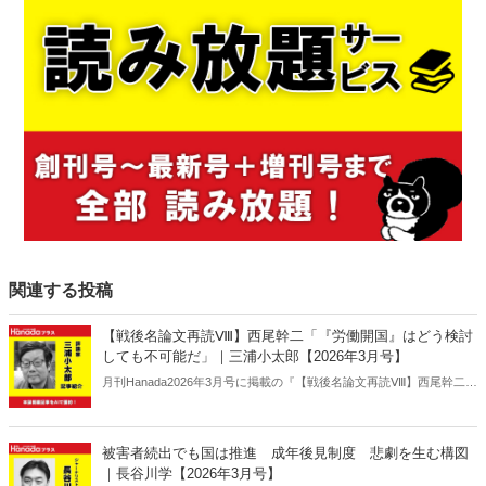
関連する投稿
【戦後名論文再読Ⅷ】西尾幹二「『労働開国』はどう検討
しても不可能だ」｜三浦小太郎【2026年3月号】
月刊Hanada2026年3月号に掲載の『【戦後名論文再読Ⅷ】西尾幹二
「『労働開国』はどう検討しても不可能だ」｜三浦小太郎【2026年3
月号】』の内容をAIを使って要約・紹介。
被害者続出でも国は推進 成年後見制度 悲劇を生む構図
｜長谷川学【2026年3月号】