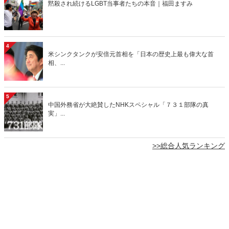
黙殺され続けるLGBT当事者たちの本音｜福田ますみ
4
米シンクタンクが安倍元首相を「日本の歴史上最も偉大な首
相、...
5
中国外務省が大絶賛したNHKスペシャル「７３１部隊の真
実」...
>>総合人気ランキング