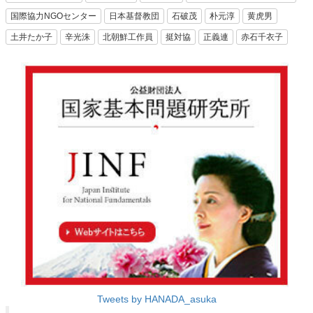
国際協力NGOセンター
日本基督教団
石破茂
朴元淳
黄虎男
土井たか子
辛光洙
北朝鮮工作員
挺対協
正義連
赤石千衣子
Tweets by HANADA_asuka