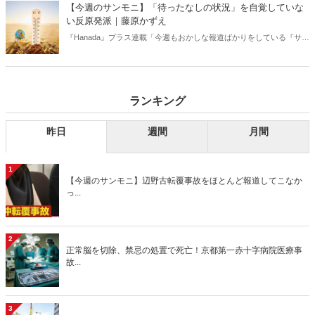
【今週のサンモニ】「待ったなしの状況」を自覚していな
い反原発派｜藤原かずえ
『Hanada』プラス連載「今週もおかしな報道ばかりをしている『サン
デーモーニング』を藤原かずえさんがデータとロジックで滅多斬
り」、略して【今週のサンモニ】。
ランキング
昨日
週間
月間
1
【今週のサンモニ】辺野古転覆事故をほとんど報道してこなか
っ...
2
正常脳を切除、禁忌の処置で死亡！京都第一赤十字病院医療事
故...
3