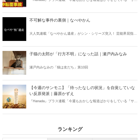
デーモーニング』を藤原かずえさんがデータとロジックで滅多斬
り」、略して【今週のサンモニ】。
不可解な事件の裏側｜なべやかん
大人気連載「なべやかん遺産」がシン・シリーズ突入！ 芸能界屈指の
コレクターであり、都市伝説、オカルト、スピリチュアルな話題が大
好きな芸人・なべやかんが蒐集した選りすぐりの「怪」な話を紹介！
信じるか信じないかは、あなた次第！ 芸能ニュース
子猫の太郎が「行方不明」になった話｜瀬戸内みなみ
瀬戸内みなみの「猫は友だち」第10回
【今週のサンモニ】「待ったなしの状況」を自覚していな
い反原発派｜藤原かずえ
『Hanada』プラス連載「今週もおかしな報道ばかりをしている『サン
デーモーニング』を藤原かずえさんがデータとロジックで滅多斬
り」、略して【今週のサンモニ】。
ランキング