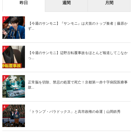
昨日
週間
月間
1
【今週のサンモニ】『サンモニ』は犬笛のトップ奏者｜藤原か
ず...
2
【今週のサンモニ】辺野古転覆事故をほとんど報道してこなか
っ...
3
正常脳を切除、禁忌の処置で死亡！京都第一赤十字病院医療事
故...
4
「トランプ・パラドックス」と高市政権の命運｜山岡鉄秀