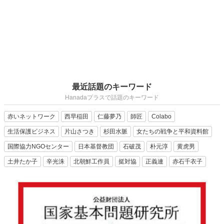
最近話題のキーワード
Hanadaプラスで話題のキーワード
赤いネットワーク
西早稲田
仁藤夢乃
師匠
Colabo
生活保護ビジネス
片山さつき
杉田水脈
女たちの戦争と平和資料館
国際協力NGOセンター
日本基督教団
石破茂
朴元淳
黄虎男
土井たか子
辛光洙
北朝鮮工作員
挺対協
正義連
赤石千衣子