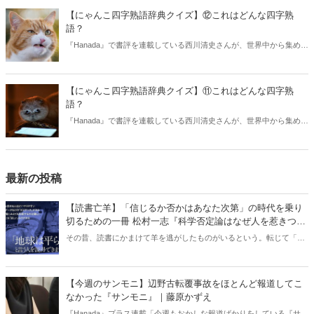
【にゃんこ四字熟語辞典クイズ】⑫これはどんな四字熟
語？
『Hanada』で書評を連載している西川清史さんが、世界中から集めた
激カワにゃんこ写真に四字熟語でツッコミを入れた『にゃんこ四字熟
語辞典』が発売されました。本書から一部を抜粋してクイズです。こ
の写真はどんな四字熟語を現した一枚でしょうか？
【にゃんこ四字熟語辞典クイズ】⑪これはどんな四字熟
語？
『Hanada』で書評を連載している西川清史さんが、世界中から集めた
激カワにゃんこ写真に四字熟語でツッコミを入れた『にゃんこ四字熟
語辞典』が発売されました。本書から一部を抜粋してクイズです。こ
の写真はどんな四字熟語を現した一枚でしょうか？
最新の投稿
【読書亡羊】「信じるか否かはあなた次第」の時代を乗り
切るための一冊 松村一志『科学否定論はなぜ人を惹きつけ
るのか』（ちくま新書）｜梶原麻衣子
その昔、読書にかまけて羊を逃がしたものがいるという。転じて「読
書亡羊」は「重要なことを忘れて、他のことに夢中になること」を指
す四字熟語になった。だが時に仕事を放り出してでも、読むべき本が
ある。元月刊『Hanada』編集部員のライター・梶原がお送りする時事
【今週のサンモニ】辺野古転覆事故をほとんど報道してこ
書評！
なかった『サンモニ』｜藤原かずえ
『Hanada』プラス連載「今週もおかしな報道ばかりをしている『サン