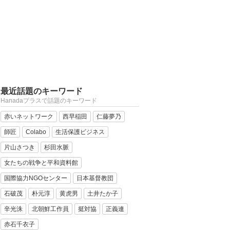
最近話題のキーワード
Hanadaプラスで話題のキーワード
赤いネットワーク
西早稲田
仁藤夢乃
師匠
Colabo
生活保護ビジネス
片山さつき
杉田水脈
女たちの戦争と平和資料館
国際協力NGOセンター
日本基督教団
石破茂
朴元淳
黄虎男
土井たか子
辛光洙
北朝鮮工作員
挺対協
正義連
赤石千衣子