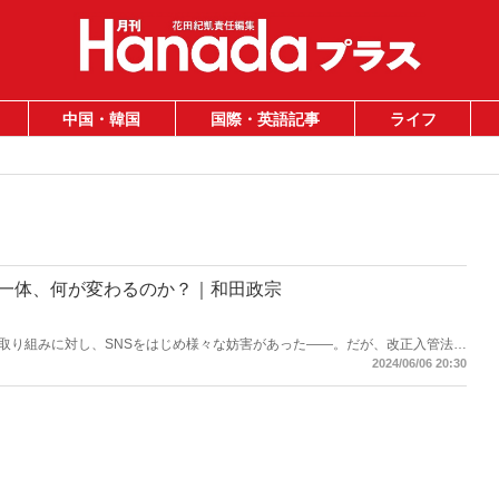
中国・韓国
国際・英語記事
ライフ
で一体、何が変わるのか？｜和田政宗
取り組みに対し、SNSをはじめ様々な妨害があった――。だが、改正入管法施
を言っているのか明らかになっていくであろう。（写真提供／時事）
2024/06/06 20:30