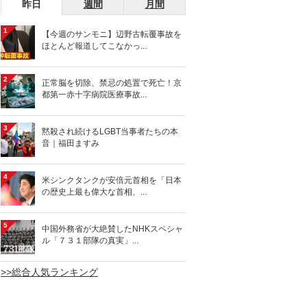
昨日
週間
月間
1
【今週のサンモニ】辺野古転覆事故を
ほとんど報道してこなかっ...
2
正常脳を切除、禁忌の処置で死亡！京
都第一赤十字病院医療事故...
3
黙殺され続けるLGBT当事者たちの本
音｜福田ますみ
4
米シンクタンクが安倍元首相を「日本
の歴史上最も偉大な首相、...
5
中国外務省が大絶賛したNHKスペシャ
ル「７３１部隊の真実」...
>>総合人気ランキング