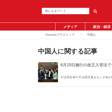
メディア
政治・経済
Hanadaプラストップ
中国人
中国人に関する記事
6月10日施行の改正入管法
不法滞在者や不法就労者をなくす私の
行の6月10日以降、誰が正しいこと