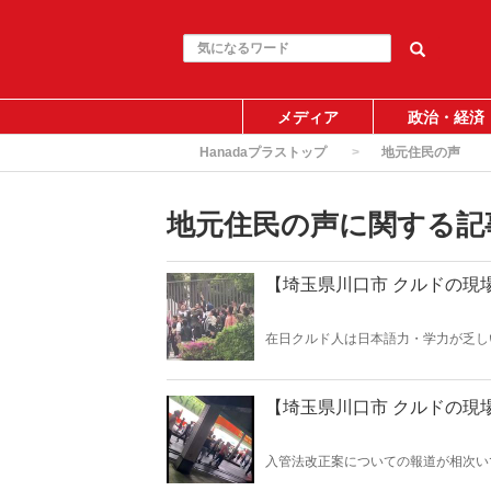
メディア
政治・経済
Hanadaプラストップ
地元住民の声
地元住民の声に関する記
【埼玉県川口市 クルドの現
在日クルド人は日本語力・学力が乏し
がある。「ワラビスタン」で繰り返さ
回は在日クルド人2世と教育について
【埼玉県川口市 クルドの現
入管法改正案についての報道が相次い
される外国人は善――という非常に単