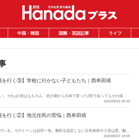
中国・韓国
国際・英語記事
ライフ
事
場を行く③】学校に行かない子どもたち｜西牟田靖
い。それは1世はもちろん、幼少期から日本で育った2世であってもその傾向
れ、住民が辟易している迷惑・犯罪行為の原因はそこにあるのではないか。今
2023/06/15 20:30
考えてみる。
場を行く②】地元住民の苦悩｜西牟田靖
でいる。そのトーンは反対一色。難民を認定しない日本政府や入管は悪、翻弄
純化された報道ばかり。その一方、不良外国人の迷惑・犯罪行為に困る地元住
2023/06/07 19:00