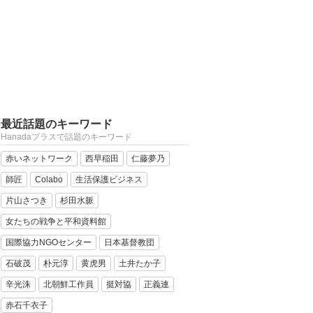
最近話題のキーワード
Hanadaプラスで話題のキーワード
赤いネットワーク
西早稲田
仁藤夢乃
師匠
Colabo
生活保護ビジネス
片山さつき
杉田水脈
女たちの戦争と平和資料館
国際協力NGOセンター
日本基督教団
石破茂
朴元淳
黄虎男
土井たか子
辛光洙
北朝鮮工作員
挺対協
正義連
赤石千衣子