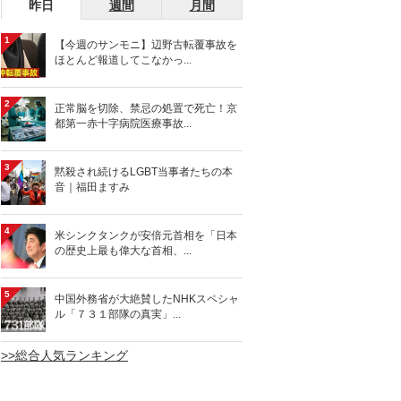
昨日
週間
月間
1
【今週のサンモニ】辺野古転覆事故を
ほとんど報道してこなかっ...
2
正常脳を切除、禁忌の処置で死亡！京
都第一赤十字病院医療事故...
3
黙殺され続けるLGBT当事者たちの本
音｜福田ますみ
4
米シンクタンクが安倍元首相を「日本
の歴史上最も偉大な首相、...
5
中国外務省が大絶賛したNHKスペシャ
ル「７３１部隊の真実」...
>>総合人気ランキング