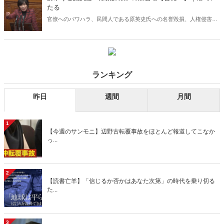
い与党、自民党にもある。
たる
官僚へのパワハラ、民間人である原英史氏への名誉毀損、人権侵害だ
けではない！少なくない被害者に代わり、未だ反省も一言の謝罪も一
切ない森ゆうこ議員の悪行をここに告発する。彼女に政治家の資格は
ない。即刻議員辞職すべきだ！
ランキング
昨日
週間
月間
1
【今週のサンモニ】辺野古転覆事故をほとんど報道してこなか
っ...
2
【読書亡羊】「信じるか否かはあなた次第」の時代を乗り切る
た...
3