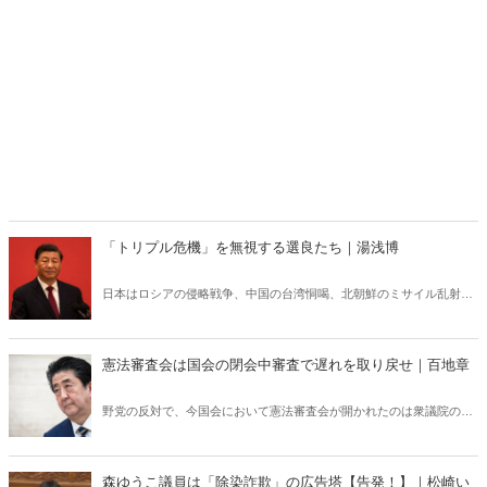
「トリプル危機」を無視する選良たち｜湯浅博
日本はロシアの侵略戦争、中国の台湾恫喝、北朝鮮のミサイル乱射の
トリプル危機の最前線にある。ところが国会の選良たちは、国内スキ
ャンダルの泥仕合に明け暮れて、国家や国民を守る気概もない。
憲法審査会は国会の閉会中審査で遅れを取り戻せ｜百地章
野党の反対で、今国会において憲法審査会が開かれたのは衆議院のわ
ずか1回。サボタージュを続ける審査会のために、衆議院では毎年約2
億円、参議院でも約1.6億円の国民の血税が支出されている。これこそ
無駄遣いの極みであり、国民はもっと怒るべきだ。責任は、不甲斐な
森ゆうこ議員は「除染詐欺」の広告塔【告発！】｜松崎い