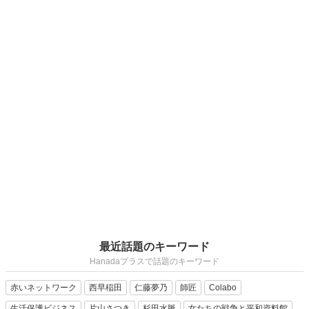
最近話題のキーワード
Hanadaプラスで話題のキーワード
赤いネットワーク
西早稲田
仁藤夢乃
師匠
Colabo
生活保護ビジネス
片山さつき
杉田水脈
女たちの戦争と平和資料館