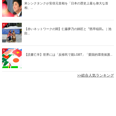
米シンクタンクが安倍元首相を「日本の歴史上最も偉大な首
相、...
4
【赤いネットワークの闇】仁藤夢乃の師匠と〝西早稲田〟｜池
田...
5
【読書亡羊】世界には「反移民で親LGBT」「愛国的環境保護...
>>総合人気ランキング