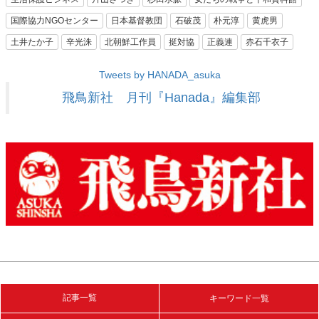
国際協力NGOセンター
日本基督教団
石破茂
朴元淳
黄虎男
土井たか子
辛光洙
北朝鮮工作員
挺対協
正義連
赤石千衣子
Tweets by HANADA_asuka
飛鳥新社 月刊『Hanada』編集部
記事一覧
キーワード一覧