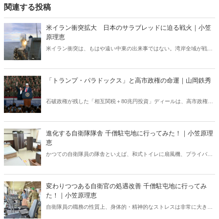
関連する投稿
米イラン衝突拡大 日本のサラブレッドに迫る戦火｜小笠
原理恵
米イラン衝突は、もはや遠い中東の出来事ではない。湾岸全域が戦域
化するなか、その影響は日本にも及びつつある。石油備蓄やエネルギ
ー価格の高騰については多く報じられているが、見落とされがちな問
題がある。邦人保護は万全なのか。そして、国際舞台に立つ日本のサ
「トランプ・パラドックス」と高市政権の命運｜山岡鉄秀
ラブレッドの安全は守られるのか。戦火は思わぬところに影を落とし
ている――。
石破政権が残した「相互関税＋80兆円投資」ディールは、高市政権に
重い宿題を突きつけている。トランプの“ふたつの顔”が日本を救うの
か、縛るのか──命運は、このパラドックスをどう反転できるかにかか
っている。
進化する自衛隊隊舎 千僧駐屯地に行ってみた！｜小笠原理
恵
かつての自衛隊員の隊舎といえば、和式トイレに扇風機、プライバシ
ーに配慮がない部屋配置といった「昭和スタイル」の名残が色濃く残
っていた。だが今、そのイメージは大きく変わろうとしている。兵庫
県伊丹市にある千僧駐屯地（せんぞちゅうとんち）を取材した。
変わりつつある自衛官の処遇改善 千僧駐屯地に行ってみ
た！｜小笠原理恵
自衛隊員の職務の性質上、身体的・精神的なストレスは非常に大き
い。こうしたなかで、しっかりと休息できる環境が整っていなけれ