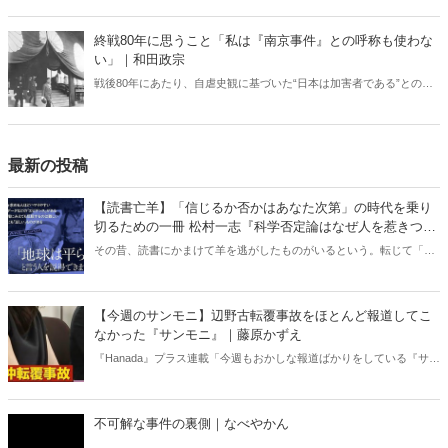
ば、有事や災害時に本来の力を発揮することは難しい。今回は変わり
つつある現場を取材した。
終戦80年に思うこと「私は『南京事件』との呼称も使わな
い」｜和田政宗
戦後80年にあたり、自虐史観に基づいた“日本は加害者である”との番
組や報道が各メディアでは繰り広げられている。東京裁判や“南京大虐
殺”肯定派は、おびただしい数の南京市民が日本軍に虐殺されたと言
う。しかし、南京戦において日本軍は意図的に住民を殺害したとの記
述は公文書に存在しない――。
最新の投稿
【読書亡羊】「信じるか否かはあなた次第」の時代を乗り
切るための一冊 松村一志『科学否定論はなぜ人を惹きつけ
るのか』（ちくま新書）｜梶原麻衣子
その昔、読書にかまけて羊を逃がしたものがいるという。転じて「読
書亡羊」は「重要なことを忘れて、他のことに夢中になること」を指
す四字熟語になった。だが時に仕事を放り出してでも、読むべき本が
ある。元月刊『Hanada』編集部員のライター・梶原がお送りする時事
【今週のサンモニ】辺野古転覆事故をほとんど報道してこ
書評！
なかった『サンモニ』｜藤原かずえ
『Hanada』プラス連載「今週もおかしな報道ばかりをしている『サン
デーモーニング』を藤原かずえさんがデータとロジックで滅多斬
り」、略して【今週のサンモニ】。
不可解な事件の裏側｜なべやかん