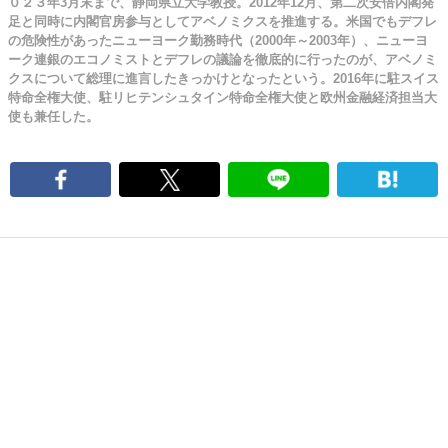
０２３年3月末まで、静岡県立大学教授。2012年12月、第二次安倍内閣発
足と同時に内閣官房参与としてアベノミクスを推進する。米国でもデフレ
の危険性があったニューヨーク勤務時代（2000年～2003年）、ニューヨ
ーク連銀のエコノミストとデフレの議論を徹底的に行ったのが、アベノミ
クスについて総理に進言したきっかけとなったという。2016年に駐スイス
特命全権大使、駐リヒテンシュタイン特命全権大使と欧州金融経済担当大
使も兼任した。