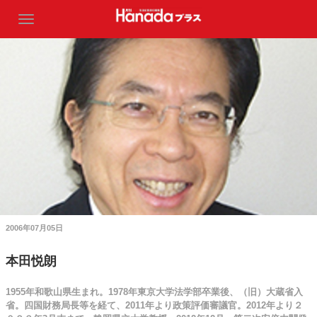
2006年07月05日
本田悦朗
1955年和歌山県生まれ。1978年東京大学法学部卒業後、（旧）大蔵省入
省。四国財務局長等を経て、2011年より政策評価審議官。2012年より２