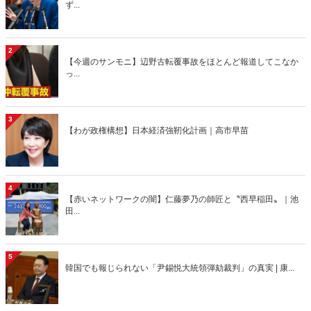
ず...
2
【今週のサンモニ】辺野古転覆事故をほとんど報道してこなか
っ...
3
【わが政権構想】日本経済強靭化計画｜高市早苗
4
【赤いネットワークの闇】仁藤夢乃の師匠と〝西早稲田〟｜池
田...
5
韓国でも報じられない「尹錫悦大統領弾劾裁判」の真実 | 康...