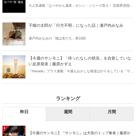
大人気連載「なべやかん遺産」がシン・シリーズ突入！ 芸能界屈指の
コレクターであり、都市伝説、オカルト、スピリチュアルな話題が大
好きな芸人・なべやかんが蒐集した選りすぐりの「怪」な話を紹介！
信じるか信じないかは、あなた次第！ 芸能ニュース
子猫の太郎が「行方不明」になった話｜瀬戸内みなみ
瀬戸内みなみの「猫は友だち」第10回
【今週のサンモニ】「待ったなしの状況」を自覚していな
い反原発派｜藤原かずえ
『Hanada』プラス連載「今週もおかしな報道ばかりをしている『サン
デーモーニング』を藤原かずえさんがデータとロジックで滅多斬
り」、略して【今週のサンモニ】。
ランキング
昨日
週間
月間
1
【今週のサンモニ】『サンモニ』は犬笛のトップ奏者｜藤原か