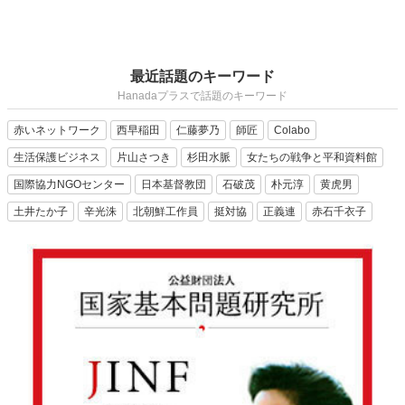
最近話題のキーワード
Hanadaプラスで話題のキーワード
赤いネットワーク
西早稲田
仁藤夢乃
師匠
Colabo
生活保護ビジネス
片山さつき
杉田水脈
女たちの戦争と平和資料館
国際協力NGOセンター
日本基督教団
石破茂
朴元淳
黄虎男
土井たか子
辛光洙
北朝鮮工作員
挺対協
正義連
赤石千衣子