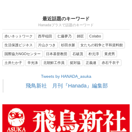
最近話題のキーワード
Hanadaプラスで話題のキーワード
赤いネットワーク
西早稲田
仁藤夢乃
師匠
Colabo
生活保護ビジネス
片山さつき
杉田水脈
女たちの戦争と平和資料館
国際協力NGOセンター
日本基督教団
石破茂
朴元淳
黄虎男
土井たか子
辛光洙
北朝鮮工作員
挺対協
正義連
赤石千衣子
Tweets by HANADA_asuka
飛鳥新社 月刊『Hanada』編集部