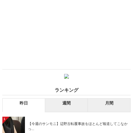
ランキング
昨日
週間
月間
1
【今週のサンモニ】辺野古転覆事故をほとんど報道してこなか
っ...