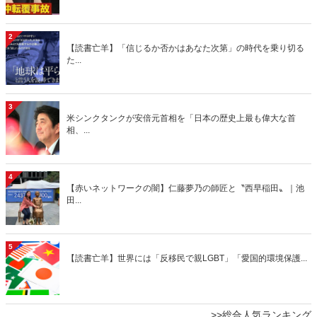
2
【読書亡羊】「信じるか否かはあなた次第」の時代を乗り切る
た...
3
米シンクタンクが安倍元首相を「日本の歴史上最も偉大な首
相、...
4
【赤いネットワークの闇】仁藤夢乃の師匠と〝西早稲田〟｜池
田...
5
【読書亡羊】世界には「反移民で親LGBT」「愛国的環境保護...
>>総合人気ランキング