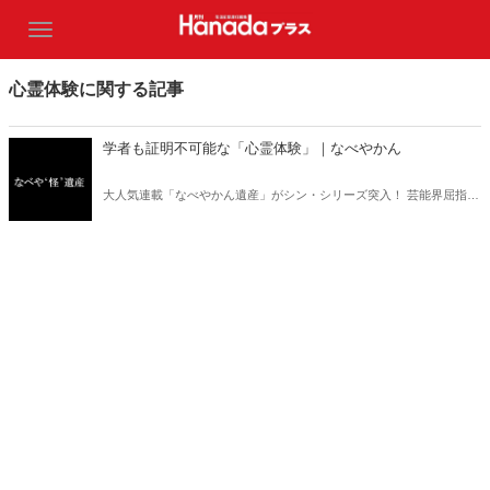
心霊体験に関する記事
学者も証明不可能な「心霊体験」｜なべやかん
大人気連載「なべやかん遺産」がシン・シリーズ突入！ 芸能界屈指の
コレクターであり、都市伝説、オカルト、スピリチュアルな話題が大
好きな芸人・なべやかんが蒐集した選りすぐりの「怪」な話を紹介！
信じるか信じないかは、あなた次第！