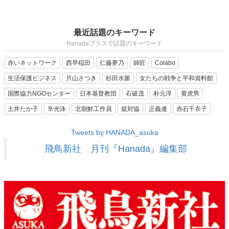
最近話題のキーワード
Hanadaプラスで話題のキーワード
赤いネットワーク
西早稲田
仁藤夢乃
師匠
Colabo
生活保護ビジネス
片山さつき
杉田水脈
女たちの戦争と平和資料館
国際協力NGOセンター
日本基督教団
石破茂
朴元淳
黄虎男
土井たか子
辛光洙
北朝鮮工作員
挺対協
正義連
赤石千衣子
Tweets by HANADA_asuka
飛鳥新社 月刊『Hanada』編集部