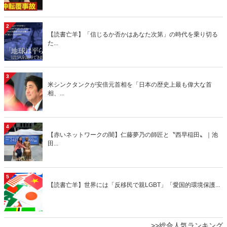
2
【読書亡羊】「信じるか否かはあなた次第」の時代を乗り切る
た...
3
米シンクタンクが安倍元首相を「日本の歴史上最も偉大な首
相、...
4
【赤いネットワークの闇】仁藤夢乃の師匠と〝西早稲田〟｜池
田...
5
【読書亡羊】世界には「反移民で親LGBT」「愛国的環境保護...
>>総合人気ランキング