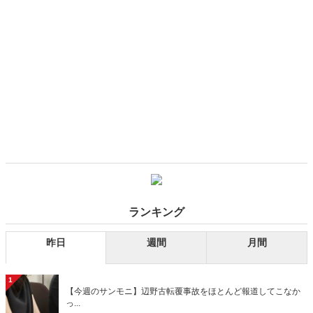
ランキング
昨日
週間
月間
1
【今週のサンモニ】辺野古転覆事故をほとんど報道してこなか
っ...