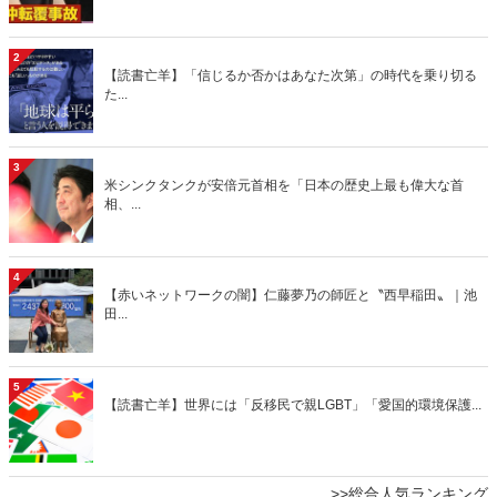
2
【読書亡羊】「信じるか否かはあなた次第」の時代を乗り切る
た...
3
米シンクタンクが安倍元首相を「日本の歴史上最も偉大な首
相、...
4
【赤いネットワークの闇】仁藤夢乃の師匠と〝西早稲田〟｜池
田...
5
【読書亡羊】世界には「反移民で親LGBT」「愛国的環境保護...
>>総合人気ランキング