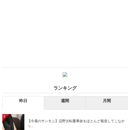
ランキング
昨日
週間
月間
1
【今週のサンモニ】辺野古転覆事故をほとんど報道してこなか
っ...