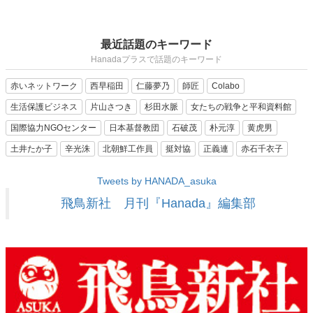
最近話題のキーワード
Hanadaプラスで話題のキーワード
赤いネットワーク
西早稲田
仁藤夢乃
師匠
Colabo
生活保護ビジネス
片山さつき
杉田水脈
女たちの戦争と平和資料館
国際協力NGOセンター
日本基督教団
石破茂
朴元淳
黄虎男
土井たか子
辛光洙
北朝鮮工作員
挺対協
正義連
赤石千衣子
Tweets by HANADA_asuka
飛鳥新社 月刊『Hanada』編集部